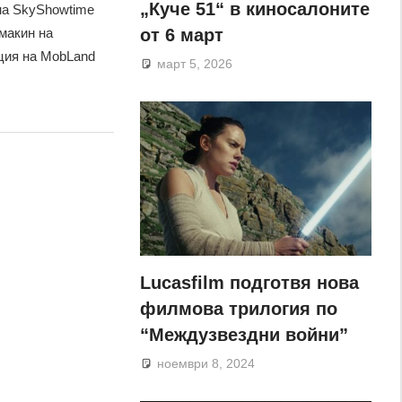
„Куче 51“ в киносалоните
 на SkyShowtime
от 6 март
макин на
ция на MobLand
март 5, 2026
Lucasfilm подготвя нова
филмова трилогия по
“Междузвездни войни”
ноември 8, 2024