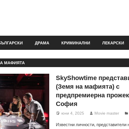
БЪЛГАРСКИ
ДРАМА
КРИМИНАЛНИ
ЛЕКАРСКИ
НА МАФИЯТА
SkyShowtime представ
(Земя на мафията) с
предпремиерна прожек
София
юни 4, 2025
Movie master
Известни личности, представители 