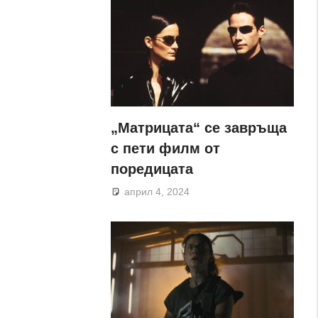
„Матрицата“ се завръща
с пети филм от
поредицата
април 4, 2024