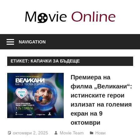
Skip
to
Movi
content
Onli
Любими
филми,
NAVIGATION
полезна
информация
ЕТИКЕТ:
КАПАЧКИ ЗА БЪДЕЩЕ
за
актьори
Премиера на
и
филма „Великани“:
сценарии,
истинските герои
нови
излизат на големия
сезони
екран на 9
октомври
октомври 2, 2025
Movie Team
Нови