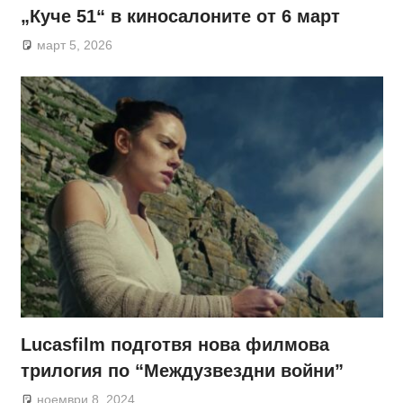
„Куче 51“ в киносалоните от 6 март
март 5, 2026
Lucasfilm подготвя нова филмова
трилогия по “Междузвездни войни”
ноември 8, 2024