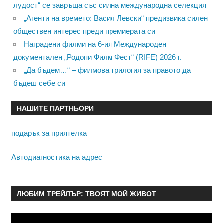
лудост“ се завръща със силна международна селекция
„Агенти на времето: Васил Левски“ предизвика силен
обществен интерес преди премиерата си
Наградени филми на 6-ия Международен
документален „Родопи Филм Фест“ (RIFE) 2026 г.
„Да бъдем…“ – филмова трилогия за правото да
бъдеш себе си
НАШИТЕ ПАРТНЬОРИ
подарък за приятелка
Автодиагностика на адрес
ЛЮБИМ ТРЕЙЛЪР: ТВОЯТ МОЙ ЖИВОТ
Видео