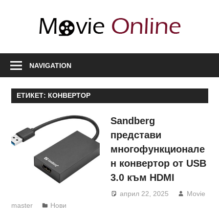
Skip
to
Movi
content
Onli
Любими
филми,
NAVIGATION
полезна
информация
ЕТИКЕТ:
КОНВЕРТОР
за
актьори
Sandberg
и
представи
сценарии,
многофункционале
нови
н конвертор от USB
сезони
3.0 към HDMI
април 22, 2025
Movie
master
Нови