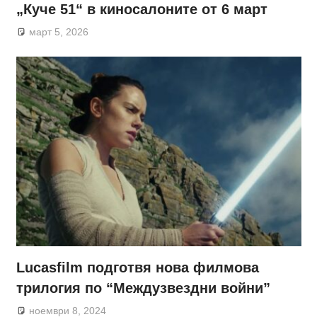
„Куче 51“ в киносалоните от 6 март
март 5, 2026
Lucasfilm подготвя нова филмова
трилогия по “Междузвездни войни”
ноември 8, 2024