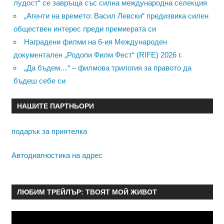
лудост“ се завръща със силна международна селекция
„Агенти на времето: Васил Левски“ предизвика силен
обществен интерес преди премиерата си
Наградени филми на 6-ия Международен
документален „Родопи Филм Фест“ (RIFE) 2026 г.
„Да бъдем…“ – филмова трилогия за правото да
бъдеш себе си
НАШИТЕ ПАРТНЬОРИ
подарък за приятелка
Автодиагностика на адрес
ЛЮБИМ ТРЕЙЛЪР: ТВОЯТ МОЙ ЖИВОТ
Видео