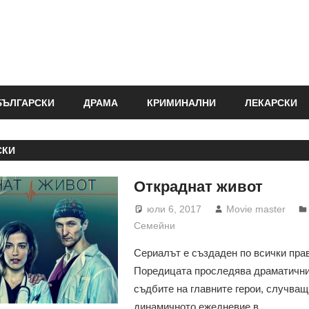
БЪЛГАРСКИ
ДРАМА
КРИМИНАЛНИ
ЛЕКАРСКИ
СКИ
Откраднат живот
юли 6, 2017
Movie master
Семейни
Сериалът е създаден по всички пра
Поредицата проследява драматични
съдбите на главните герои, случващ
динамичното ежедневие в