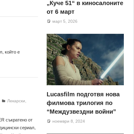
„Куче 51“ в киносалоните
от 6 март
март 5, 2026
л, който е
Lucasfilm подготвя нова
Лекарски
,
филмова трилогия по
“Междузвездни войни”
ER съкратено от
ноември 8, 2024
дицински сериал,