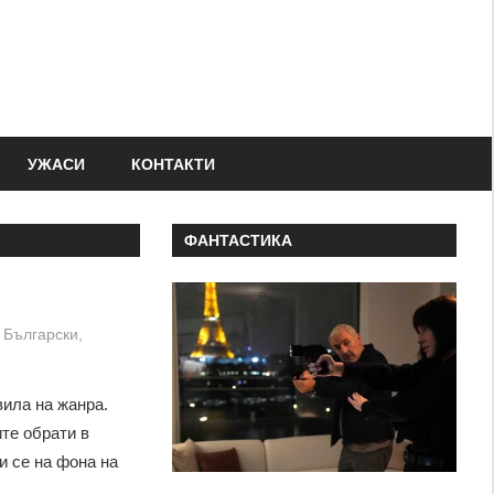
УЖАСИ
КОНТАКТИ
ФАНТАСТИКА
Български
,
вила на жанра.
те обрати в
и се на фона на