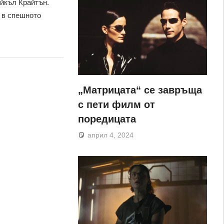
йкъл Крайтън.
 в спешното
„Матрицата“ се завръща
с пети филм от
поредицата
април 4, 2024