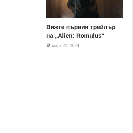
Вижте първия трейлър
на „Alien: Romulus“
март 21, 2024