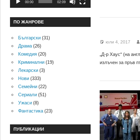
00:00
02:09
ПО ЖАНРОВЕ
Български
(31)
юли 4, 2017
Драма
(26)
Комедия
(20)
„Д-р Хаус“ (на ан
Криминални
(19)
излъчен за пръв п
Лекарски
(3)
Нови
(333)
Семейни
(22)
Сериали
(51)
Ужаси
(8)
Фантастика
(23)
ПУБЛИКАЦИИ