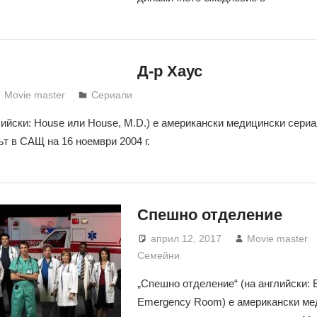
Д-р Хаус
Movie master
Сериали
глийски: House или House, M.D.) е американски медицински сериа
ът в САЩ на 16 ноември 2004 г.
Спешно отделение
април 12, 2017
Movie master
Семейни
„Спешно отделение“ (на английски: 
Emergency Room) е американски ме