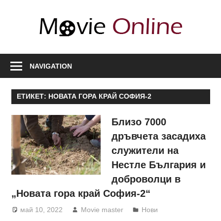
Skip
to
Movi
content
Onli
Любими
филми,
NAVIGATION
полезна
информация
ЕТИКЕТ:
НОВАТА ГОРА КРАЙ СОФИЯ-2
за
актьори
Близо 7000
и
дръвчета засадиха
сценарии,
служители на
нови
Нестле България и
сезони
доброволци в
„Новата гора край София-2“
май 10, 2022
Movie master
Нови