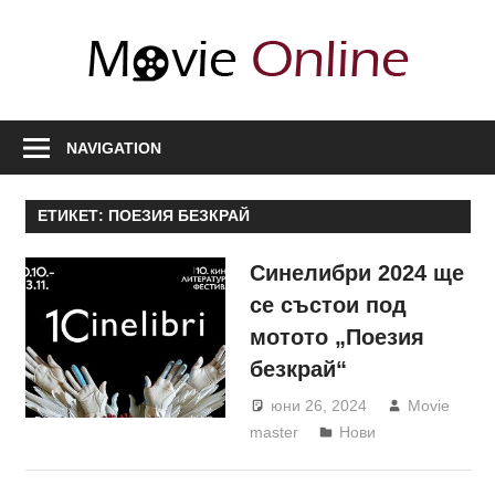
Skip
to
Movi
content
Onli
Любими
филми,
NAVIGATION
полезна
информация
ЕТИКЕТ:
ПОЕЗИЯ БЕЗКРАЙ
за
актьори
Синелибри 2024 ще
и
се състои под
сценарии,
мотото „Поезия
нови
безкрай“
сезони
юни 26, 2024
Movie
master
Нови