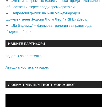
„Агенти на времето: Васил Левски“ предизвика силен
обществен интерес преди премиерата си
Наградени филми на 6-ия Международен
документален „Родопи Филм Фест“ (RIFE) 2026 г.
„Да бъдем…“ – филмова трилогия за правото да
бъдеш себе си
НАШИТЕ ПАРТНЬОРИ
подарък за приятелка
Автодиагностика на адрес
ЛЮБИМ ТРЕЙЛЪР: ТВОЯТ МОЙ ЖИВОТ
Видео