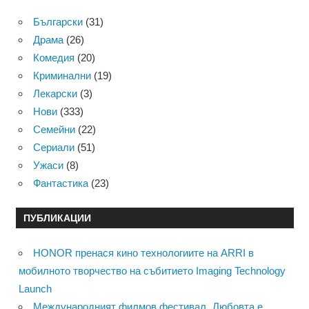
Български
(31)
Драма
(26)
Комедия
(20)
Криминални
(19)
Лекарски
(3)
Нови
(333)
Семейни
(22)
Сериали
(51)
Ужаси
(8)
Фантастика
(23)
ПУБЛИКАЦИИ
HONOR пренася кино технологиите на ARRI в
мобилното творчество на събитието Imaging Technology
Launch
Международният филмов фестивал „Любовта е