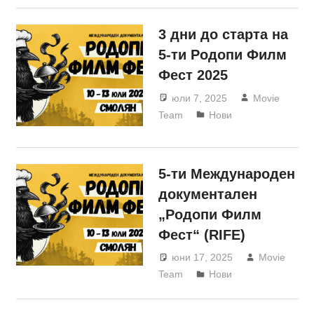
3 дни до старта на
5-ти Родопи Филм
Фест 2025
юли 7, 2025
Movie
Team
Нови
5-ти Международен
документален
„Родопи Филм
Фест“ (RIFE)
юни 17, 2025
Movie
Team
Нови