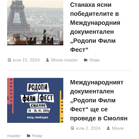
Станаха ясни
победителите в
Международния
документален
„Родопи Филм
Фест“
юли 15, 2024
Movie master
Нови
Международният
документален
„Родопи Филм
Фест“ ще се
проведе в Смолян
юли 2, 2024
Movie
master
Нови