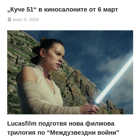
„Куче 51“ в киносалоните от 6 март
март 5, 2026
Lucasfilm подготвя нова филмова
трилогия по “Междузвездни войни”