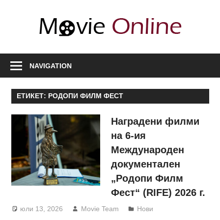
Skip
to
Movi
content
Onli
Любими
филми,
NAVIGATION
полезна
информация
ЕТИКЕТ:
РОДОПИ ФИЛМ ФЕСТ
за
актьори
Наградени филми
и
на 6-ия
сценарии,
Международен
нови
документален
сезони
„Родопи Филм
Фест“ (RIFE) 2026 г.
юли 13, 2026
Movie Team
Нови