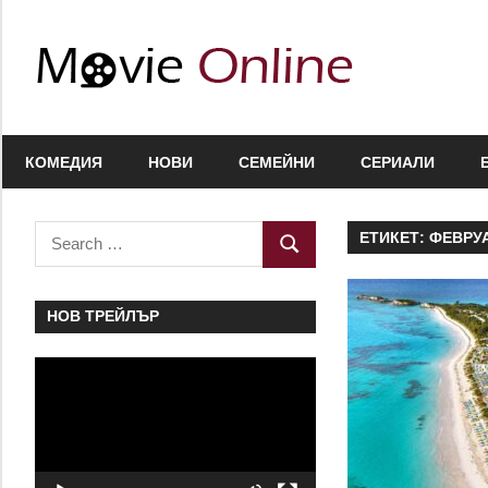
Skip
to
Movie
content
Online
Любими
филми,
КОМЕДИЯ
НОВИ
СЕМЕЙНИ
СЕРИАЛИ
полезна
информация
за
Search
ЕТИКЕТ:
ФЕВРУ
SEARCH
актьори
for:
и
сценарии,
НОВ ТРЕЙЛЪР
нови
Видео
сезони