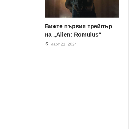
Вижте първия трейлър
на „Alien: Romulus“
март 21, 2024