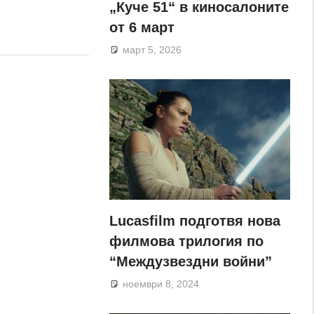
„Куче 51“ в киносалоните
от 6 март
март 5, 2026
Lucasfilm подготвя нова
филмова трилогия по
“Междузвездни войни”
ноември 8, 2024