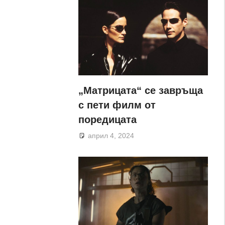
„Матрицата“ се завръща
с пети филм от
поредицата
април 4, 2024