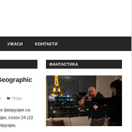
УЖАСИ
КОНТАКТИ
ФАНТАСТИКА
Geographic
m
Нови
зи февруари са:
и, сезон 24 (10
евруари,