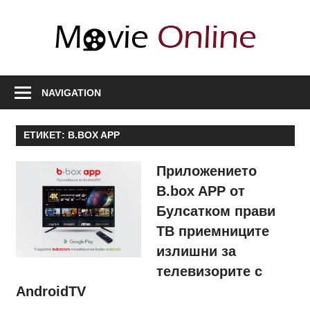
Skip
to
Movi
content
Onli
Любими
филми,
NAVIGATION
полезна
информация
ЕТИКЕТ:
B.BOX APP
за
актьори
Приложението
и
B.box APP от
сценарии,
Булсатком прави
нови
ТВ приемниците
сезони
излишни за
телевизорите с
AndroidTV