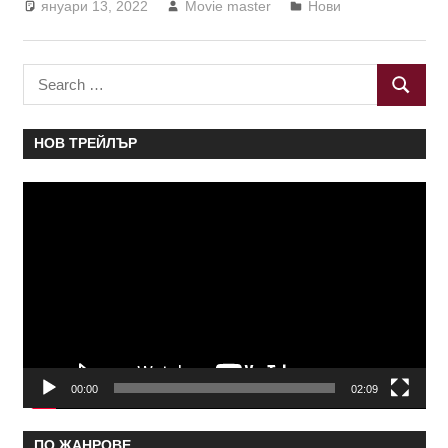
януари 13, 2022
Movie master
Нови
Search
SEARC
for:
НОВ ТРЕЙЛЪР
Видео
00:00
02:09
ПО ЖАНРОВЕ