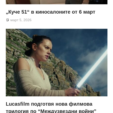
„Куче 51“ в киносалоните от 6 март
март 5, 2026
Lucasfilm подготвя нова филмова
трилогия по “Междузвездни войни”