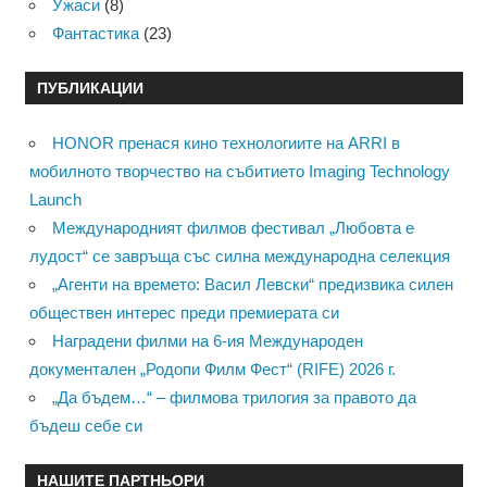
Ужаси
(8)
Фантастика
(23)
ПУБЛИКАЦИИ
HONOR пренася кино технологиите на ARRI в
мобилното творчество на събитието Imaging Technology
Launch
Международният филмов фестивал „Любовта е
лудост“ се завръща със силна международна селекция
„Агенти на времето: Васил Левски“ предизвика силен
обществен интерес преди премиерата си
Наградени филми на 6-ия Международен
документален „Родопи Филм Фест“ (RIFE) 2026 г.
„Да бъдем…“ – филмова трилогия за правото да
бъдеш себе си
НАШИТЕ ПАРТНЬОРИ