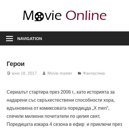
Skip
to
Movi
content
Onli
Любими
филми,
NAVIGATION
полезна
информация
за
Герои
актьори
юни 18, 2017
Movie master
Фантастика
и
сценарии,
нови
Сериалът стартира през 2006 г., като историята за
сезони
надарени със свръхестествени способности хора,
вдъхновена от комиксовата поредицда „X men”,
спечели милиони почитатели по целия свят.
Поредицата изкара 4 сезона в ефир и приключи през