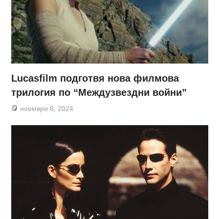
Lucasfilm подготвя нова филмова
трилогия по “Междузвездни войни”
ноември 8, 2024