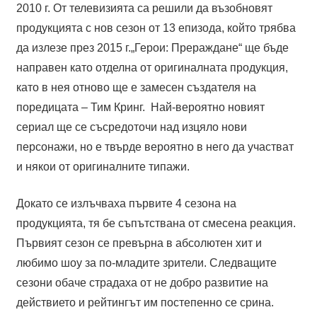
2010 г. От телевизията са решили да възобновят
продукцията с нов сезон от 13 епизода, който трябва
да излезе през 2015 г.„Герои: Прераждане“ ще бъде
направен като отделна от оригиналната продукция,
като в нея отново ще е замесен създателя на
поредицата – Тим Кринг. Най-вероятно новият
сериал ще се съсредоточи над изцяло нови
персонажи, но е твърде вероятно в него да участват
и някои от оригиналните типажи.
Докато се излъчваха първите 4 сезона на
продукцията, тя бе съпътствана от смесена реакция.
Първият сезон се превърна в абсолютен хит и
любимо шоу за по-младите зрители. Следващите
сезони обаче страдаха от не добро развитие на
действието и рейтингът им постепенно се срина.