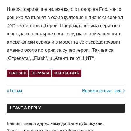
Новият сериал ще излезе като отговор на Fox, които
решиха да върнат в ефир култовия шпионски сериал
„24“. Освен това „Герои: Прераждане“ има сериозен
шанс да се превърне в хит, след като най-успешните
американски сериали в момента се съсредоточават
именно около истории за супер герои. Такива са
„Стрелата“, „Flash”, и „Агентите от ЩИТ“.
ПОЛЕЗНО
СЕРИАЛИ
ФАНТАСТИКА
Навигация
Previous
Next
Готъм
Великолепният век
Post:
Post:
LEAVE A REPLY
Вашият имейл адрес няма да бъде публикуван.
Задължителните полета са отбелязани с
*