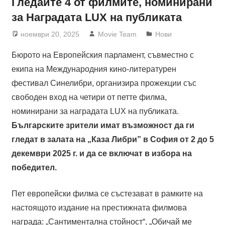
Гледайте 4 от филмите, номинирани
за Наградата LUX на публиката
ноември 20, 2025
Movie Team
Нови
Бюрото на Европейския парламент, съвместно с
екипа на Международния кино-литературен
фестивал Синелибри, организира прожекции със
свободен вход на четири от петте филма,
номинирани за наградата LUX на публиката.
Българските зрители имат възможност да ги
гледат в залата на „Каза Либри” в София от 2 до 5
декември 2025 г. и да се включат в избора на
победител.
Пет европейски филма се състезават в рамките на
настоящото издание на престижната филмова
награда: „Сантиментална стойност“, „Обичай ме