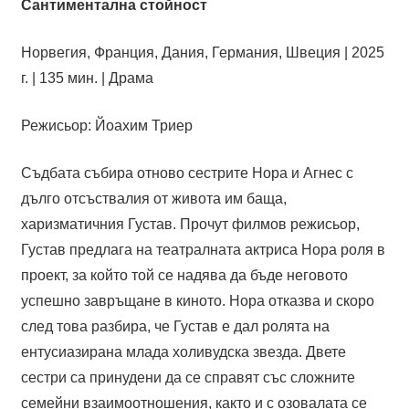
Сантиментална стойност
Норвегия, Франция, Дания, Германия, Швеция | 2025
г. | 135 мин. | Драма
Режисьор: Йоахим Триер
Съдбата събира отново сестрите Нора и Агнес с
дълго отсъствалия от живота им баща,
харизматичния Густав. Прочут филмов режисьор,
Густав предлага на театралната актриса Нора роля в
проект, за който той се надява да бъде неговото
успешно завръщане в киното. Нора отказва и скоро
след това разбира, че Густав е дал ролята на
ентусиазирана млада холивудска звезда. Двете
сестри са принудени да се справят със сложните
семейни взаимоотношения, както и с озовалата се