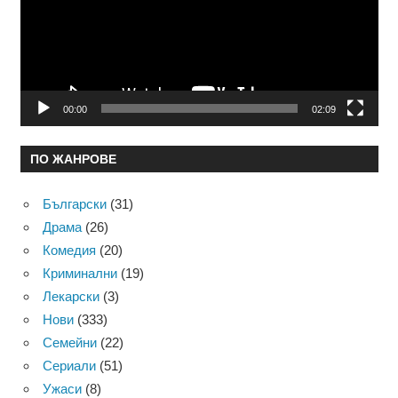
00:00
02:09
ПО ЖАНРОВЕ
Български
(31)
Драма
(26)
Комедия
(20)
Криминални
(19)
Лекарски
(3)
Нови
(333)
Семейни
(22)
Сериали
(51)
Ужаси
(8)