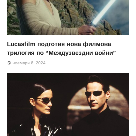
Lucasfilm подготвя нова филмова
трилогия по “Междузвездни войни”
ноември 8, 2024