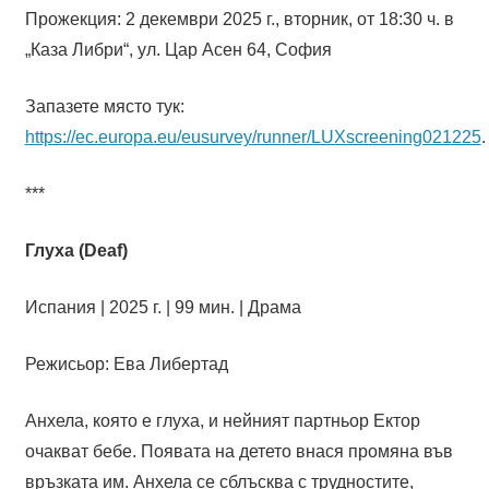
Прожекция: 2 декември 2025 г., вторник, от 18:30 ч. в
„Каза Либри“, ул. Цар Асен 64, София
Запазете място тук:
https://ec.europa.eu/eusurvey/runner/LUXscreening021225
.
***
Глуха (Deaf)
Испания | 2025 г. | 99 мин. | Драма
Режисьор: Ева Либертад
Анхела, която е глуха, и нейният партньор Ектор
очакват бебе. Появата на детето внася промяна във
връзката им. Анхела се сблъсква с трудностите,