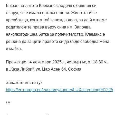
В края на лятото Клеманс споделя с бившия си
съпруг, че е имала връзка с жени. Животът ѝ се
преобръща, когато той завежда дело, за да ѝ отнеме
родителските права върху сина им. Започва
няколкогодишна битка за попечителство. Клеманс е
решена да защити правото си да бъде свободна жена
и майка.
Прожекция: 4 декември 2025 г., четвъртък, от 18:30 ч.
в „Каза Либри“, ул. Цар Асен 64, София
Запазете място тук:
https://ec.europa.eu/eusurvey/runner/LUXscreening041225
***