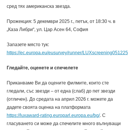
сред тях американска звезда.
Прожекция: 5 декември 2025 г., петък, от 18:30 ч. в
„Каза Либри“, ул. Цар Асен 64, София
Запазете място тук:
https://ec.europa.eu/eusurvey/runner/LUXscreening051225
Гледайте, оценете и спечелете
Приканваме Ви да оцените филмите, които сте
гледали, със звезди – от една (слаб) до пет звезди
(отличен). До средата на април 2026 г. можете да
дадете своята оценка на платформата
https://luxaward-rating.europarl.europa.eu/bg/
. С
гласуването си може да спечелите много вълнуващи