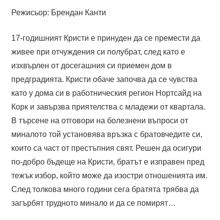
Режисьор: Брендан Канти
17-годишният Кристи е принуден да се премести да
живее при отчуждения си полубрат, след като е
изхвърлен от досегашния си приемен дом в
предградията. Кристи обаче започва да се чувства
като у дома си в работническия регион Нортсайд на
Корк и завързва приятелства с младежи от квартала.
В търсене на отговори на болезнени въпроси от
миналото той установява връзка с братовчедите си,
които са част от престъпния свят. Решен да осигури
по-добро бъдеще на Кристи, братът е изправен пред
тежък избор, който може да изостри отношенията им.
След толкова много години сега братята трябва да
загърбят трудното минало и да се помирят…