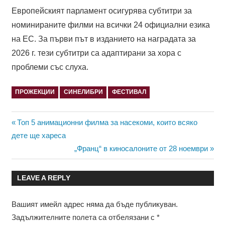
Европейският парламент осигурява субтитри за
номинираните филми на всички 24 официални езика
на ЕС. За първи път в изданието на наградата за
2026 г. тези субтитри са адаптирани за хора с
проблеми със слуха.
ПРОЖЕКЦИИ
СИНЕЛИБРИ
ФЕСТИВАЛ
Навигация
Previous
Топ 5 анимационни филма за насекоми, които всяко
Post:
дете ще хареса
Next
„Франц“ в киносалоните от 28 ноември
Post:
LEAVE A REPLY
Вашият имейл адрес няма да бъде публикуван.
Задължителните полета са отбелязани с
*