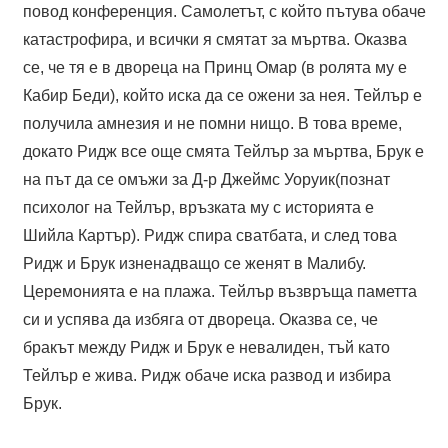
повод конференция. Самолетът, с който пътува обаче
катастрофира, и всички я смятат за мъртва. Оказва
се, че тя е в двореца на Принц Омар (в ролята му е
Кабир Беди), който иска да се ожени за нея. Тейлър е
получила амнезия и не помни нищо. В това време,
докато Ридж все още смята Тейлър за мъртва, Брук е
на път да се омъжи за Д-р Джеймс Уоруик(познат
психолог на Тейлър, връзката му с историята е
Шийла Картър). Ридж спира сватбата, и след това
Ридж и Брук изненадващо се женят в Малибу.
Церемонията е на плажа. Тейлър възвръща паметта
си и успява да избяга от двореца. Оказва се, че
бракът между Ридж и Брук е невалиден, тъй като
Тейлър е жива. Ридж обаче иска развод и избира
Брук.