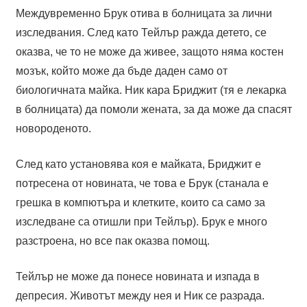
Междувременно Брук отива в болницата за лични
изследвания. След като Тейлър ражда детето, се
оказва, че то не може да живее, защото няма костен
мозък, който може да бъде даден само от
биологичната майка. Ник кара Бриджит (тя е лекарка
в болницата) да помоли жената, за да може да спасят
новороденото.
След като установява коя е майката, Бриджит е
потресена от новината, че това е Брук (станала е
грешка в компютъра и клетките, които са само за
изследване са отишли при Тейлър). Брук е много
разстроена, но все пак оказва помощ.
Тейлър не може да понесе новината и изпада в
депресия. Животът между нея и Ник се разрада.