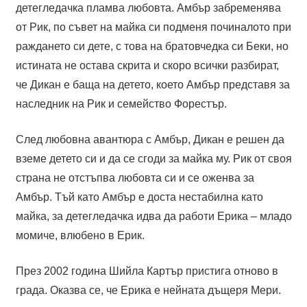
детегледачка пламва любовта. Амбър забременява
от Рик, по съвет на майка си подменя починалото при
раждането си дете, с това на братовчедка си Беки, но
истината не остава скрита и скоро всички разбират,
че Дикан е баща на детето, което Амбър представя за
наследник на Рик и семейство Форестър.
След любовна авантюра с Амбър, Дикан е решен да
вземе детето си и да се сгоди за майка му. Рик от своя
страна не отстъпва любовта си и се оженва за
Амбър. Тъй като Амбър е доста нестабилна като
майка, за детегледачка идва да работи Ерика – младо
момиче, влюбено в Ерик.
През 2002 година Шийла Картър пристига отново в
града. Оказва се, че Ерика е нейната дъщеря Мери.