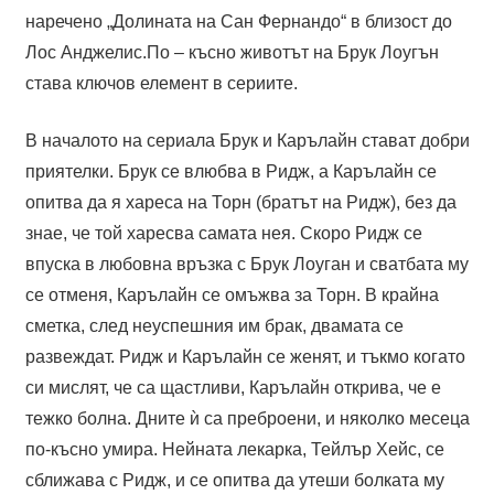
наречено „Долината на Сан Фернандо“ в близост до
Лос Анджелис.По – късно животът на Брук Лоугън
става ключов елемент в сериите.
В началото на сериала Брук и Карълайн стават добри
приятелки. Брук се влюбва в Ридж, а Карълайн се
опитва да я хареса на Торн (братът на Ридж), без да
знае, че той харесва самата нея. Скоро Ридж се
впуска в любовна връзка с Брук Лоуган и сватбата му
се отменя, Карълайн се омъжва за Торн. В крайна
сметка, след неуспешния им брак, двамата се
развеждат. Ридж и Карълайн се женят, и тъкмо когато
си мислят, че са щастливи, Карълайн открива, че е
тежко болна. Дните ѝ са преброени, и няколко месеца
по-късно умира. Нейната лекарка, Тейлър Хейс, се
сближава с Ридж, и се опитва да утеши болката му