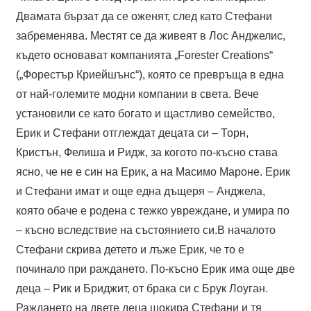
Двамата бързат да се оженят, след като Стефани
забременява. Местят се да живеят в Лос Анджелис,
където основават компанията „Forester Creations“
(„Форестър Криейшънс“), която се превръща в една
от най-големите модни компании в света. Вече
установили се като богато и щастливо семейство,
Ерик и Стефани отглеждат децата си – Торн,
Кристън, Фелиша и Ридж, за когото по-късно става
ясно, че не е син на Ерик, а на Масимо Мароне. Ерик
и Стефани имат и още една дъщеря – Анджела,
която обаче е родена с тежко увреждане, и умира по
– късно вследствие на състоянието си.В началото
Стефани скрива детето и лъже Ерик, че то е
починало при раждането. По-късно Ерик има още две
деца – Рик и Бриджит, от брака си с Брук Лоуган.
Раждането на двете деца шокира Стефани и тя