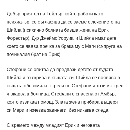
Добър приятел на Тейлър, който работи като
психиатър, се съгласява да се заеме с лечението на
Шийла (психично болната бивша жена на Ерик
Форестър). Д-р Джеймс Уоруик, и Шийла имат дете,
което се явява пречка за брака му с Маги (съпруга на
починалия брат на Ерик).
Стефани се опитва да предпази детето от лудата
Шийла и го скрива в къщата си. Шийла се появява в
къщата обезомяла, стреля по Стефани и този изстрел
я вкарва в болница. Стефани е спасена от Амбър,
която извиква помощ. Злата жена прибира дъщеря
си Мери и изчезва завинаги, без никаква следа.
С времето между младият Ерик и неговата