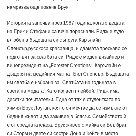
намразва още повече Брук.
Историята започва през 1987 година, когато децата
на Ерик и Стефани са вече пораснали. Ридж е лудо
влюбен в бъдещата си съпруга Карълайн
Спенсър,русокоса красавица, и двамата трескаво се
подготвят за сватбата си. Ридж е моден дизайнер и
вицепрезидент на „Forester Creations“. Карълайн е
дъщеря на медийния магнат Бил Спенсър. Бъдещата
им сватба е избрана за „Сватбата на годината в
света на модата“.Като изявен плейбой, Ридж има
десетки почитателки. Една от тях е студентката по
химия Брук Лоуган, която си мечтае да се измъкне от
бедния живот и да заживее в блясък. Семейството ѝ
е от средната класа. Брук живее с майка си Бет, брат
си Сторм и двете си сестри Дона и Кейти в място