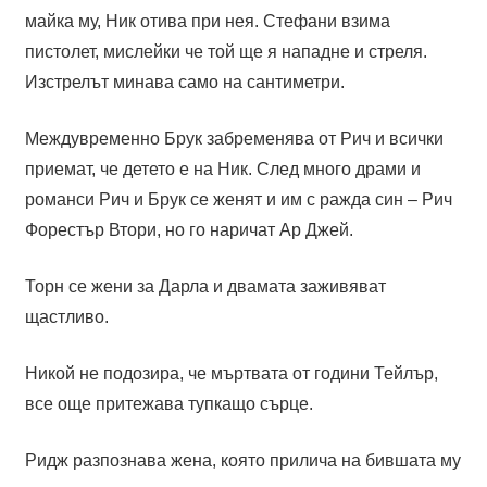
майка му, Ник отива при нея. Стефани взима
пистолет, мислейки че той ще я нападне и стреля.
Изстрелът минава само на сантиметри.
Междувременно Брук забременява от Рич и всички
приемат, че детето е на Ник. След много драми и
романси Рич и Брук се женят и им с ражда син – Рич
Форестър Втори, но го наричат Ар Джей.
Торн се жени за Дарла и двамата заживяват
щастливо.
Никой не подозира, че мъртвата от години Тейлър,
все още притежава тупкащо сърце.
Ридж разпознава жена, която прилича на бившата му