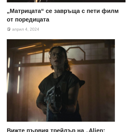
„Матрицата“ се завръща с пети филм
от поредицата
април 4, 2024
Вижте първия трейлър на „Alien: