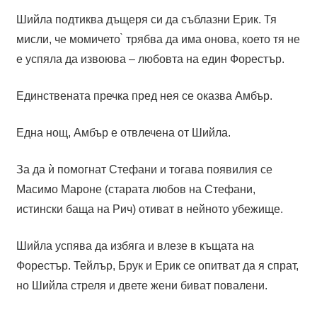
Шийла подтиква дъщеря си да съблазни Ерик. Тя
мисли, че момичето ̀ трябва да има онова, което тя не
е успяла да извоюва – любовта на един Форестър.
Единствената пречка пред нея се оказва Амбър.
Една нощ, Амбър е отвлечена от Шийла.
За да ѝ помогнат Стефани и тогава появилия се
Масимо Мароне (старата любов на Стефани,
истински баща на Рич) отиват в нейното убежище.
Шийла успява да избяга и влезе в къщата на
Форестър. Тейлър, Брук и Ерик се опитват да я спрат,
но Шийла стреля и двете жени биват повалени.