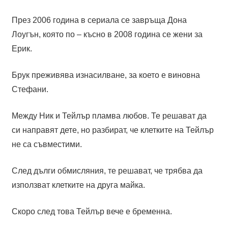
През 2006 година в сериала се завръща Дона
Лоугън, която по – късно в 2008 година се жени за
Ерик.
Брук преживява изнасилване, за което е виновна
Стефани.
Между Ник и Тейлър пламва любов. Те решават да
си направят дете, но разбират, че клетките на Тейлър
не са съвместими.
След дълги обмисляния, те решават, че трябва да
използват клетките на друга майка.
Скоро след това Тейлър вече е бременна.