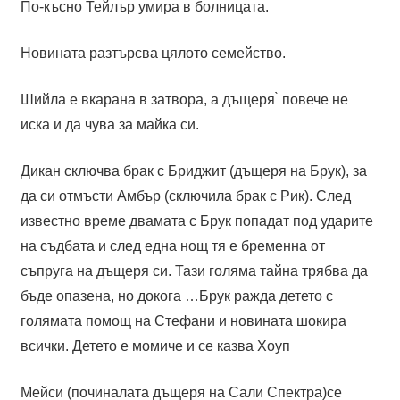
По-късно Тейлър умира в болницата.
Новината разтърсва цялото семейство.
Шийла е вкарана в затвора, а дъщеря ̀ повече не
иска и да чува за майка си.
Дикан сключва брак с Бриджит (дъщеря на Брук), за
да си отмъсти Амбър (сключила брак с Рик). След
известно време двамата с Брук попадат под ударите
на съдбата и след една нощ тя е бременна от
съпруга на дъщеря си. Тази голяма тайна трябва да
бъде опазена, но докога …Брук ражда детето с
голямата помощ на Стефани и новината шокира
всички. Детето е момиче и се казва Хоуп
Мейси (починалата дъщеря на Сали Спектра)се