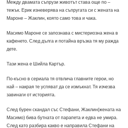
Между двамата съпрузи животът става още по –
тежък. Ерик изневерява на съпругата си с жената на
Мароне – Жаклин, която само това и чака.
Масимо Мароне се запознава с мистериозна жена в
кафенето. След дълга и потайна връзка тя му ражда
дете.
Тази жена е Шийла Картър.
По-късно в сериала тя отвлича главните герои, но
най – накрая те успяват да се измъкнат. Тя изчезва
завинаги от историята.
След бурен скандал със Стефани, Жаклин(жената на
Масимо) бива бутната от парапета и едва не умира.
След като разбира какво е направила Стефани на