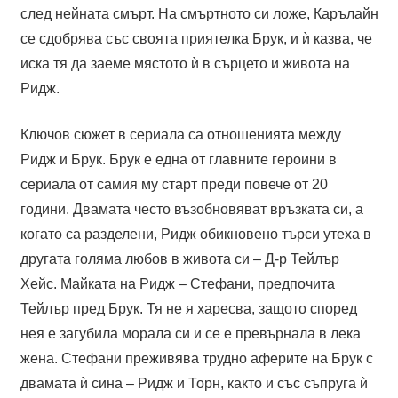
след нейната смърт. На смъртното си ложе, Карълайн
се сдобрява със своята приятелка Брук, и ѝ казва, че
иска тя да заеме мястото ѝ в сърцето и живота на
Ридж.
Ключов сюжет в сериала са отношенията между
Ридж и Брук. Брук е една от главните героини в
сериала от самия му старт преди повече от 20
години. Двамата често възобновяват връзката си, а
когато са разделени, Ридж обикновено търси утеха в
другата голяма любов в живота си – Д-р Тейлър
Хейс. Майката на Ридж – Стефани, предпочита
Тейлър пред Брук. Тя не я харесва, защото според
нея е загубила морала си и се е превърнала в лека
жена. Стефани преживява трудно аферите на Брук с
двамата ѝ сина – Ридж и Торн, както и със съпруга ѝ