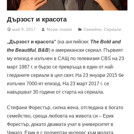
Дързост и красота
май 9, 2017
Movie master
Семейни
,
Сериали
„Дързост и красота“
(на английски:
The Bold and
the Beautiful
,
B&B
) е американски сериал. Първият
му епизод е излъчен в САЩ по телевизия CBS на 23
март 1987 г. и бързо се превръща в един от най-
гледаните сериали в цял свят. На 23 януари 2015 бе
излъчен 7000-ят епизод. На 23 март 2017 г. се
навършват 30 години от старта на сериала.
Стефани Форестър, силна жена, отгледана в богато
семейство, среща любовта на живота си – Ерик
Форестър, докато двамата учат в университет в
Чикаго. Ерик е с подчертан интерес към модата.