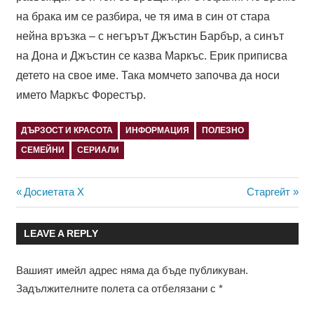
на брака им се разбира, че тя има в син от стара
нейна връзка – с негърът Джъстин Барбър, а синът
на Дона и Джъстин се казва Маркъс. Ерик приписва
детето на свое име. Така момчето започва да носи
името Маркъс Форестър.
ДЪРЗОСТ И КРАСОТА
ИНФОРМАЦИЯ
ПОЛЕЗНО
СЕМЕЙНИ
СЕРИАЛИ
Навигация
Previous
Next
Досиетата Х
Старгейт
Post:
Post:
LEAVE A REPLY
Вашият имейл адрес няма да бъде публикуван.
Задължителните полета са отбелязани с
*