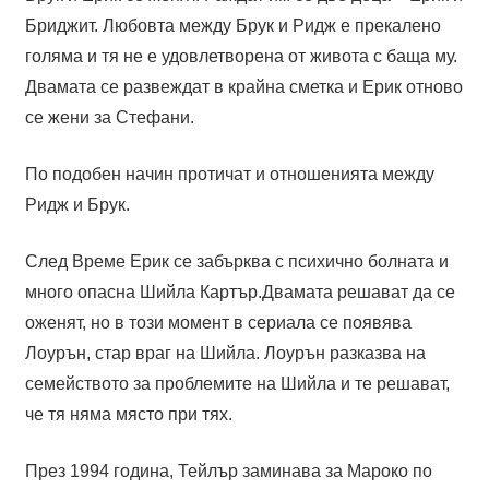
Бриджит. Любовта между Брук и Ридж е прекалено
голяма и тя не е удовлетворена от живота с баща му.
Двамата се развеждат в крайна сметка и Ерик отново
се жени за Стефани.
По подобен начин протичат и отношенията между
Ридж и Брук.
След Време Ерик се забърква с психично болната и
много опасна Шийла Картър.Двамата решават да се
оженят, но в този момент в сериала се появява
Лоурън, стар враг на Шийла. Лоурън разказва на
семейството за проблемите на Шийла и те решават,
че тя няма място при тях.
През 1994 година, Тейлър заминава за Мароко по