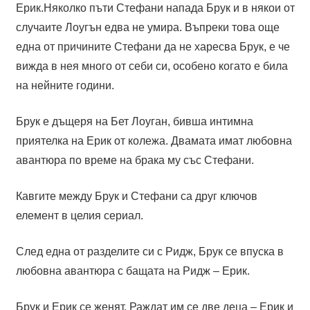
Ерик.Няколко пъти Стефани напада Брук и в някои от
случаите Лоугън едва не умира. Въпреки това още
една от причините Стефани да не харесва Брук, е че
вижда в нея много от себи си, особено когато е била
на нейните години.
Брук е дъщеря на Бет Лоуган, бивша интимна
приятелка на Ерик от колежа. Двамата имат любовна
авантюра по време на брака му със Стефани.
Кавгите между Брук и Стефани са друг ключов
елемент в целия сериал.
След една от разделите си с Ридж, Брук се впуска в
любовна авантюра с бащата на Ридж – Ерик.
Брук и Ерик се женят. Раждат им се две деца – Ерик и