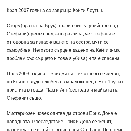
Края 2007 година се завръща Кейти Лоугън.
Сторм(братът на Брук) прави опит за убийство над
Стефани(време след като разбира, че Стефани е
отговорна за изнасилването на сестра му) и се
самоубива. Неговото сърце е дадено на Кейти (има
проблем със сърцето и това я убива) и тя е спасена.
През 2008 година – Бриджит и Ник отново се женят,
но Кейти е лудо влюбена в младоженеца. Бет Лоугън
пристига в града. Пам и Анн(сестрата и майката на
Стефани) също.
Мистериозен човек опитва да отрови Ерик. Дона е
нападната. Впоследствие Ерик и Дона се женят,
развеждат се и той се връща при Стефани. По време