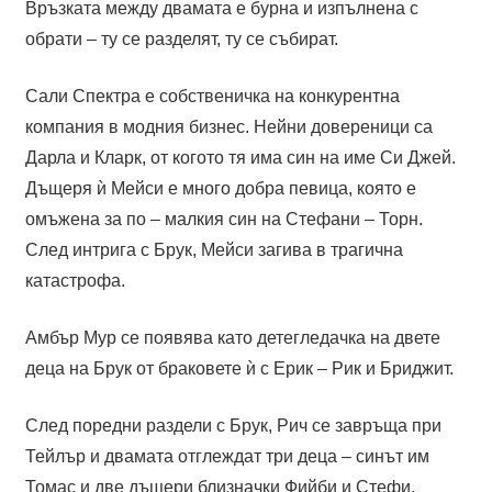
Връзката между двамата е бурна и изпълнена с
обрати – ту се разделят, ту се събират.
Сали Спектра е собственичка на конкурентна
компания в модния бизнес. Нейни довереници са
Дарла и Кларк, от когото тя има син на име Си Джей.
Дъщеря ѝ Мейси е много добра певица, която е
омъжена за по – малкия син на Стефани – Торн.
След интрига с Брук, Мейси загива в трагична
катастрофа.
Амбър Мур се появява като детегледачка на двете
деца на Брук от браковете ѝ с Ерик – Рик и Бриджит.
След поредни раздели с Брук, Рич се завръща при
Тейлър и двамата отглеждат три деца – синът им
Томас и две дъщери близначки Фийби и Стефи.