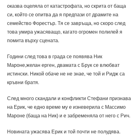
оказва оцеляла от катастрофата, но скрита от баща
си, който се опитва да я предпази от драмите на
семейство Форестър. Тя се завръща, но скоро след
това умира ужасяващо, кагато огромен полилей я
помита върху сцената.
Години след това в града се появява Ник
Мароне,желан ерген, двамата с Брук се влюбват
истински. Никой обаче не не знае, че той и Ридж са
кръвни братя.
След много скандали и конфликти Стефани признава
на Ерик, че едно време му е изневерила с Массимо
Мароне (баща на Ник) и е забременяла от него с Рич.
Новината ужасява Ерик и той почти не полудява.