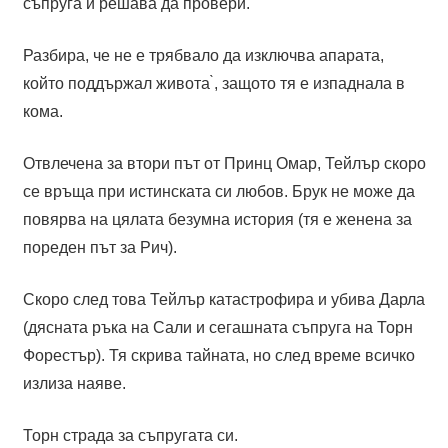
съпруга и решава да провери.
Разбира, че не е трябвало да изключва апарата,
който поддържал живота ̀, защото тя е изпаднала в
кома.
Отвлечена за втори път от Принц Омар, Тейлър скоро
се връща при истинската си любов. Брук не може да
повярва на цялата безумна история (тя е женена за
пореден път за Рич).
Скоро след това Тейлър катастрофира и убива Дарла
(дясната ръка на Сали и сегашната съпруга на Торн
Форестър). Тя скрива тайната, но след време всичко
излиза наяве.
Торн страда за съпругата си.