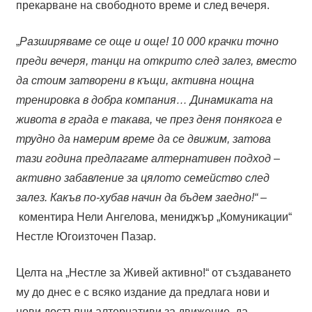
прекарване на свободното време и след вечеря.
„
Разширяваме се още и още! 10 000 крачки точно
преди вечеря, танци на открито след залез, вместо
да стоим затворени в къщи, активна нощна
тренировка в добра компания… Динамиката на
живота в града е такава, че през деня понякога е
трудно да намерим време да се движим, затова
тази година предлагаме алтернативен подход –
активно забавление за цялото семейство след
залез. Какъв по-хубав начин да бъдем заедно!“ –
коментира Нели Ангелова, мениджър „Комуникации“
Нестле Югоизточен Пазар.
Целта на „Нестле за Живей активно!“ от създаването
му до днес е с всяко издание да предлага нови и
нови достъпни алтернативи за движение, да