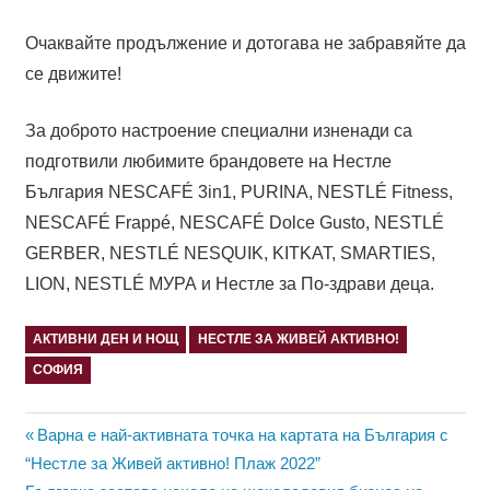
Очаквайте продължение и дотогава не забравяйте да
се движите!
За доброто настроение специални изненади са
подготвили любимите брандовете на Нестле
България NESCAFÉ 3in1, PURINA, NESTLÉ Fitness,
NESCAFÉ Frappé, NESCAFÉ Dolce Gusto, NESTLÉ
GERBER, NESTLÉ NESQUIK, KITKAT, SMARTIES,
LION, NESTLÉ МУРА и Нестле за По-здрави деца.
АКТИВНИ ДЕН И НОЩ
НЕСТЛЕ ЗА ЖИВЕЙ АКТИВНО!
СОФИЯ
Навигация
Previous
Варна е най-активната точка на картата на България с
Post:
“Нестле за Живей активно! Плаж 2022”