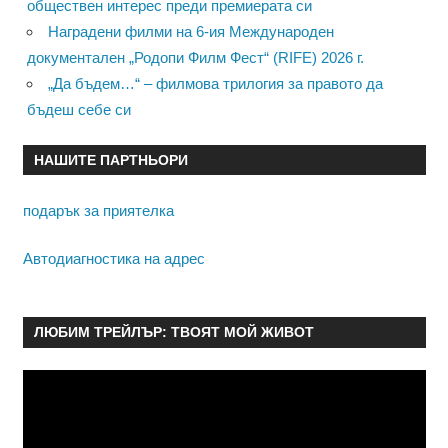
обществен интерес преди премиерата си
Наградени филми на 6-ия Международен
документален „Родопи Филм Фест“ (RIFE) 2026 г.
„Да бъдем…“ – филмова трилогия за правото да
бъдеш себе си
НАШИТЕ ПАРТНЬОРИ
подарък за приятелка
Автодиагностика на адрес
ЛЮБИМ ТРЕЙЛЪР: ТВОЯТ МОЙ ЖИВОТ
Видео