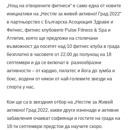
„Нощ на отворените фитнеси“ е само една от новите
инициативи на „Нестле за живей активно! Град 2022“
в партньорство с Българска Асоциация Здраве и
Фитнес, фитнес клубовете Pulse Fitness & Spa и
Атлетик, която ще предложи на столичани
възможност да посетят над 10 фитнес клуба в града
безплатно в часовете от 22.00 до полунощ на 18
септември и да се включат в разнообразни
активности – от кардио, пилатес и йога до зумба и
бокс, водени от някои от най-големите звезди на
спорта у нас.
Кои ще са в звездния отбор на „Нестле за Живей
активно! Град 2022, какви други изненади и активни
забавления очакват софиянци и гостите на града на
18-ти септември предстои да научите скоро.