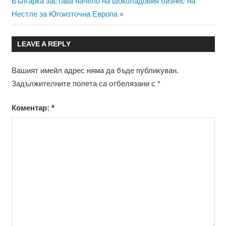
Next
Българка застава начело на шоколадовия бизнес на
Post:
Нестле за Югоизточна Европа
LEAVE A REPLY
Вашият имейл адрес няма да бъде публикуван.
Задължителните полета са отбелязани с
*
Коментар:
*