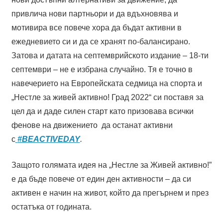
привлича нови партньори и да вдъхновява и
мотивира все повече хора да бъдат активни в
ежедневието си и да се хранят по-балансирано.
Затова и датата на септемврийското издание – 18-ти
септември – не е избрана случайно. Тя е точно в
навечерието на Европейската седмица на спорта и
„Нестле за живей активно! Град 2022“ си поставя за
цел да и даде силен старт като призовава всички
фенове на движението да останат активни
с
#BEACTIVEDAY
.
Защото голямата идея на „Нестле за Живей активно!”
е да бъде повече от един ден активности – да си
активен е начин на живот, който да прегърнем и през
остатъка от годината.