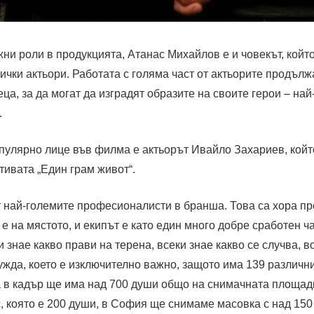
ни роли в продукцията, Атанас Михайлов е и човекът, койт
сички актьори. Работата с голяма част от актьорите продълж
еца, за да могат да изградят образите на своите герои – на
.
пулярно лице във филма е актьорът Ивайло Захариев, койт
ивата „Един грам живот“.
от най-големите професионалисти в бранша. Това са хора п
и е на мястото, и екипът е като един много добре сработен 
 знае какво прави на терена, всеки знае какво се случва, в
ужда, което е изключително важно, защото има 139 различн
а в кадър ще има над 700 души общо на снимачната площа
, която е 200 души, в София ще снимаме масовка с над 150