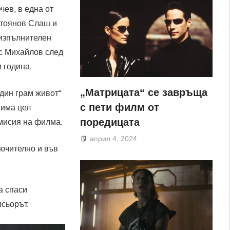
ев, в една от
Стоянов Слаш и
 изпълнителен
с Михайлов след
 година.
„Матрицата“ се завръща
дин грам живот“
с пети филм от
 има цел
поредицата
 мисия на филма.
април 4, 2024
лючително и във
а спаси
исьорът.