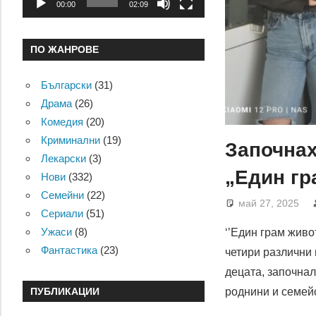
00:00
02:09
ПО ЖАНРОВЕ
Български
(31)
Драма
(26)
Комедия
(20)
Криминални
(19)
Започнах
Лекарски
(3)
„Един гр
Нови
(332)
Семейни
(22)
май 27, 2025
Сериали
(51)
Ужаси
(8)
‘’Един грам живо
Фантастика
(23)
четири различни 
децата, започнал
ПУБЛИКАЦИИ
роднини и семей