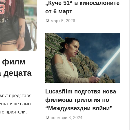
„Куче 51“ в киносалоните
от 6 март
март 5, 2026
и филм
а децата
Lucasfilm подготвя нова
лмът представя
филмова трилогия по
егнати не само
“Междузвездни войни”
те приятели,
ноември 8, 2024