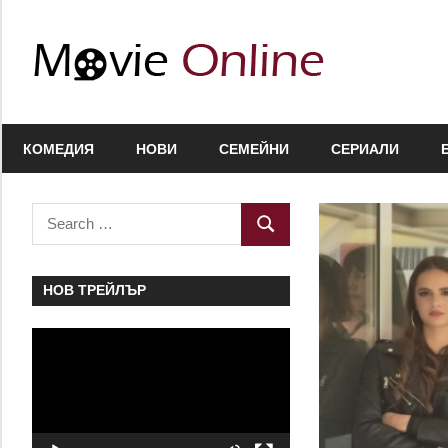
Skip
to
Movie
content
Online
Любими
филми,
КОМЕДИЯ
НОВИ
СЕМЕЙНИ
СЕРИАЛИ
полезна
информация
за
Search
SEARCH
актьори
for:
и
сценарии,
НОВ ТРЕЙЛЪР
нови
Видео
сезони