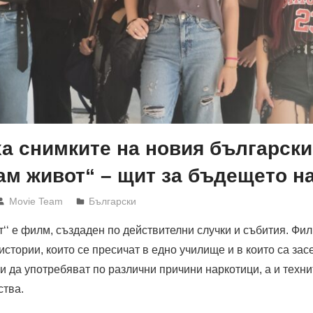
а снимките на новия българск
ам живот“ – щит за бъдещето н
Movie Team
Български
т‘‘ е филм, създаден по действителни случки и събития. Фи
истории, които се пресичат в едно училище и в които са зас
и да употребяват по различни причини наркотици, а и техни
ства.