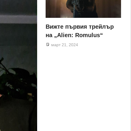
Вижте първия трейлър
на „Alien: Romulus“
март 21, 2024