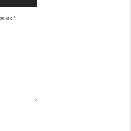
язани с
*