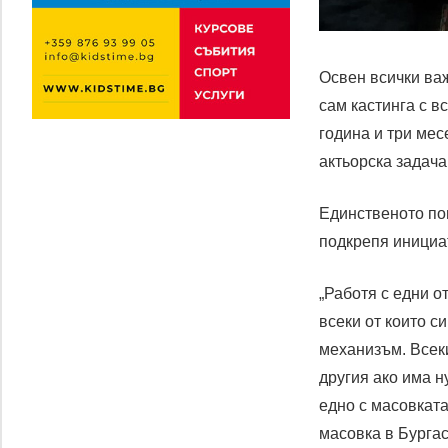
Освен всички важ
сам кастинга с в
година и три мес
актьорска задача
Единственото по
подкрепя инициат
„Работя с едни 
всеки от които с
механизъм. Всеки
другия ако има н
едно с масовкат
масовка в Бургас