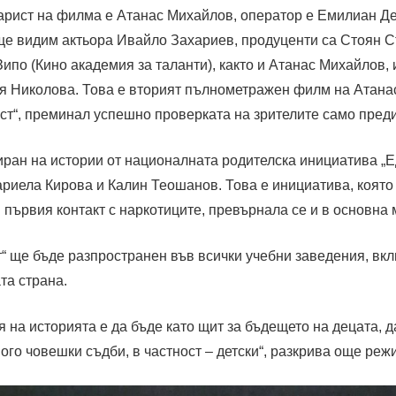
арист на филма е Атанас Михайлов, оператор е Емилиан Деч
ще видим актьора Ивайло Захариев, продуценти са Стоян 
ипо (Кино академия за таланти), както и Атанас Михайлов,
я Николова. Това е вторият пълнометражен филм на Атана
ст“, преминал успешно проверката на зрителите само преди
иран на истории от националната родителска инициатива „Е
ариела Кирова и Калин Теошанов. Това е инициатива, която
първия контакт с наркотиците, превърнала се и в основна
“ ще бъде разпространен във всички учебни заведения, вк
та страна.
 на историята е да бъде като щит за бъдещето на децата, д
го човешки съдби, в частност – детски“, разкрива още реж