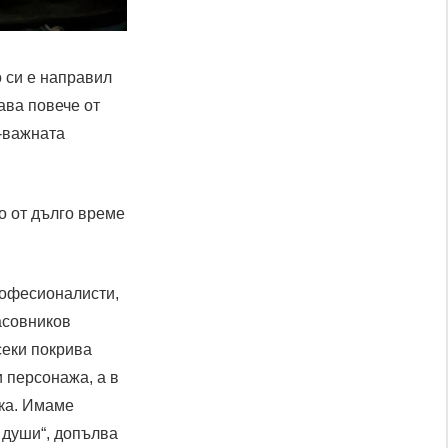
о си е направил
ава повече от
й-важната
о от дълго време
рофесионалисти,
часовников
секи покрива
и персонажа, а в
дка. Имаме
 души“, допълва