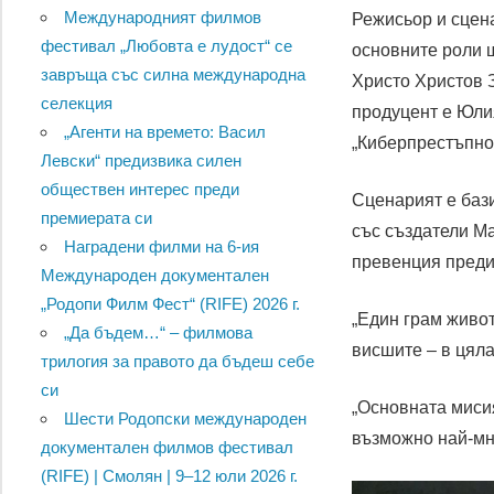
Международният филмов
Режисьор и сцен
фестивал „Любовта е лудост“ се
основните роли 
завръща със силна международна
Христо Христов З
селекция
продуцент е Юли
„Агенти на времето: Васил
„Киберпрестъпно
Левски“ предизвика силен
обществен интерес преди
Сценарият е баз
премиерата си
със създатели М
Наградени филми на 6-ия
превенция преди 
Международен документален
„Родопи Филм Фест“ (RIFE) 2026 г.
„Един грам живот
„Да бъдем…“ – филмова
висшите – в цяла
трилогия за правото да бъдеш себе
си
„Основната мисия
Шести Родопски международен
възможно най-мно
документален филмов фестивал
(RIFE) | Смолян | 9–12 юли 2026 г.