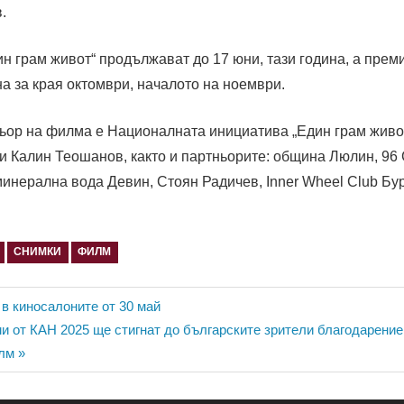
.
н грам живот“ продължават до 17 юни, тази година, а прем
а за края октомври, началото на ноември.
ьор на филма е Националната инициатива „Един грам живот
и Калин Теошанов, както и партньорите: община Люлин, 96
инерална вода Девин, Стоян Радичев, Inner Wheel Club Бу
СНИМКИ
ФИЛМ
ия
 в киносалоните от 30 май
 от КАН 2025 ще стигнат до българските зрители благодарение
илм