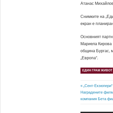
Атанас Михайлов
Снимките на „Еди
екран е планиран
Основният партн
Мариела Кирова 
община Бургас, м
„Европа“.
ЕДИН ГРАМ ЖИВОТ
Навигац
Previous
„Сент-Екзюпери“
Next
Post:
Наградените филми
Post:
компания Бета ф