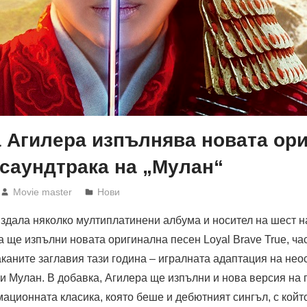
 Агилера изпълнява новата ор
 саундтрака на „Мулан“
Movie master
Нови
издала няколко мултиплатинени албума и носител на шест н
 ще изпълни новата оригинална песен Loyal Brave True, час
аканите заглавия тази година – игралната адаптация на не
и Мулан. В добавка, Агилера ще изпълни и нова версия на 
имационната класика, която беше и дебютният сингъл, с койт