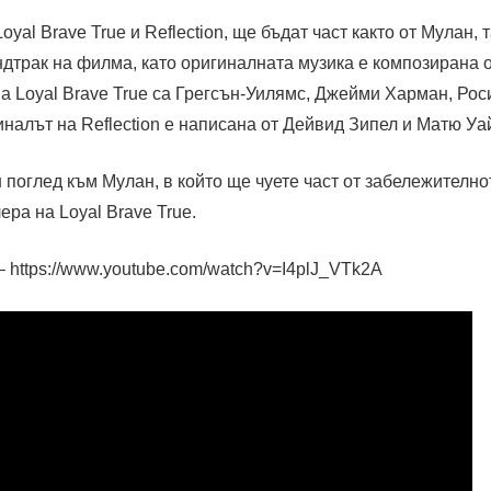
oyal Brave True и Reflection, ще бъдат част както от Мулан, т
дтрак на филма, като оригиналната музика е композирана о
а Loyal Brave True са Грегсън-Уилямс, Джейми Харман, Рос
иналът на Reflection е написана от Дейвид Зипел и Матю Уа
поглед към Мулан, в който ще чуете част от забележителн
ера на Loyal Brave True.
 – https://www.youtube.com/watch?v=I4plJ_VTk2A