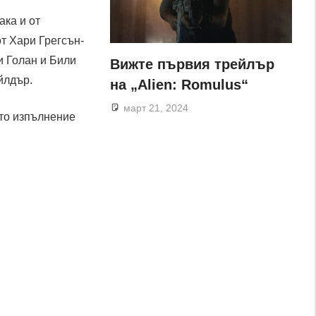
ака и от
т Хари Грегсън-
и Голан и Били
Вижте първия трейлър
йлдър.
на „Alien: Romulus“
март 21, 2024
ото изпълнение