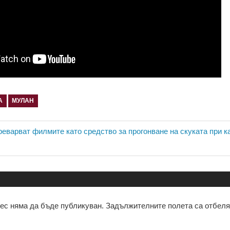
А
МУЛАН
ия
реварват филмите като средство за прогонване на скуката при к
ес няма да бъде публикуван.
Задължителните полета са отбел