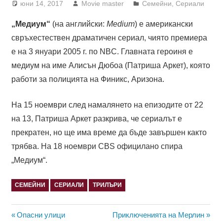
юни 14, 2017
Movie master
Семейни
,
Сериали
„Медиум“
(на английски:
Medium
) е американски
свръхестествен драматичен сериал, чиято премиера
е на 3 януари 2005 г. по NBC. Главната героиня е
медиум на име Алисън Дюбоа (Патриша Аркет), която
работи за полицията на Финикс, Аризона.
На 15 ноември след намалянето на епизодите от 22
на 13, Патриша Аркет разкрива, че сериалът е
прекратен, но ще има време да бъде завършен както
трябва. На 18 ноември CBS официлано спира
„Медиум“.
СЕМЕЙНИ
СЕРИАЛИ
ТРИЛЪРИ
Навигация
Previous
Next
Опасни улици
Приключенията на Мерлин