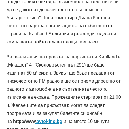
предоставим още една възможност на клиентите ни
да се докоснат до качественото съвременно
българско кино“. Това коментира Диана Костова,
която отговаря за организацията на събитието от
страна на Kaufland България и ръководи отдела на
компанията, който отдава площи под наем.
За реализация на проекта, на паркинга на Kaufland в
„Младост“ 4“ (Околовръстен път 291) ще бъде
издигнат 50 м² екран. Звукът ще бъде предаван от
нискочестотно FM радио и ще се приема директно от
радиото в автомобила на съответната честота,
изписана на екрана. Прожекциите стартират от 21:00
ч. Желаещите да присъстват, могат да следят
програмата и да закупят билетите си онлайн
на
http://www
.avtokino.bg
и на място 10 минути