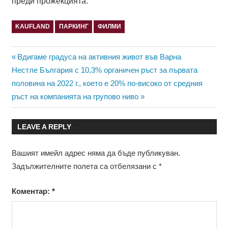
преди прожекцията.
KAUFLAND
ПАРКИНГ
ФИЛМИ
Навигация
Previous
Вдигаме градуса на активния живот във Варна
Next
Post:
Нестле България с 10,3% органичен ръст за първата
Post:
половина на 2022 г., което е 20% по-високо от средния
ръст на компанията на групово ниво
LEAVE A REPLY
Вашият имейл адрес няма да бъде публикуван.
Задължителните полета са отбелязани с
*
Коментар:
*