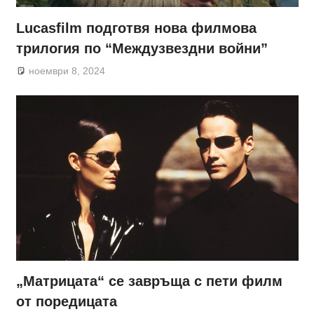
Lucasfilm подготвя нова филмова
трилогия по “Междузвездни войни”
ноември 8, 2024
„Матрицата“ се завръща с пети филм
от поредицата