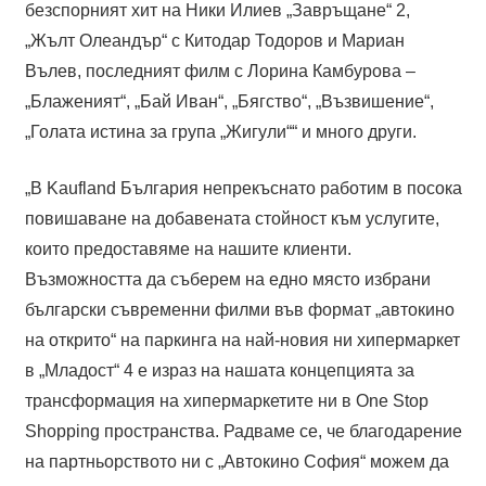
безспорният хит на Ники Илиев „Завръщане“ 2,
„Жълт Олеандър“ с Китодар Тодоров и Мариан
Вълев, последният филм с Лорина Камбурова –
„Блаженият“, „Бай Иван“, „Бягство“, „Възвишение“,
„Голата истина за група „Жигули““ и много други.
„В Kaufland България непрекъснато работим в посока
повишаване на добавената стойност към услугите,
които предоставяме на нашите клиенти.
Възможността да съберем на едно място избрани
български съвременни филми във формат „автокино
на открито“ на паркинга на най-новия ни хипермаркет
в „Младост“ 4 е израз на нашата концепцията за
трансформация на хипермаркетите ни в One Stop
Shopping пространства. Радваме се, че благодарение
на партньорството ни с „Автокино София“ можем да