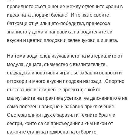
правилното съотношение между отделните храни в
идеалната „порция баланс“. И те, като своите
батковци от училището-победител, пренесоха
знанието у дома и направиха на родителите си
вкусни и цветни плодови и зеленчукови шишчета.
На тема вода, след изучаването на материалите от
модула, децата, съвместно с възпитателите,
създадоха иновативни игри със забавни въпроси и
отговори и много вкусни плодови награди. „Спортно
състезание всеки ден“ е проектът, с който
малчуганите на практика усетиха, че движението е не
само полезен навик, но и забавно приключение.
Състезателният дух е заразил и техните братя и
сестри, които са се присъединили към някои от
важните етапи за подкрепа на отборите.