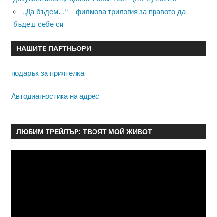
„Да бъдем…“ – филмова трилогия за правото да
бъдеш себе си
НАШИТЕ ПАРТНЬОРИ
подарък за приятелка
Автодиагностика на адрес
ЛЮБИМ ТРЕЙЛЪР: ТВОЯТ МОЙ ЖИВОТ
Видео