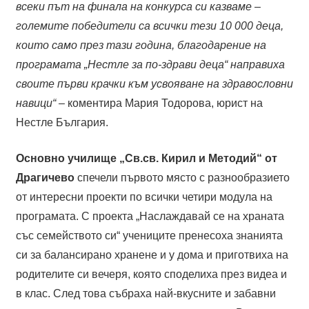
всеки път на финала на конкурса си казваме –
големите победители са всички тези 10 000 деца,
които само през тази година, благодарение на
програмата „Нестле за по-здрави деца“ направиха
своите първи крачки към усвояване на здравословни
навици“ –
коментира Мария Тодорова, юрист на
Нестле България.
Основно училище „Св.св. Кирил и Методий“ от
Драгичево
спечели първото място с разнообразието
от интересни проекти по всички четири модула на
програмата. С проекта „Наслаждавай се на храната
със семейството си“ учениците пренесоха знанията
си за балансирано хранене и у дома и приготвиха на
родителите си вечеря, която споделиха през видеа и
в клас. След това събраха най-вкусните и забавни