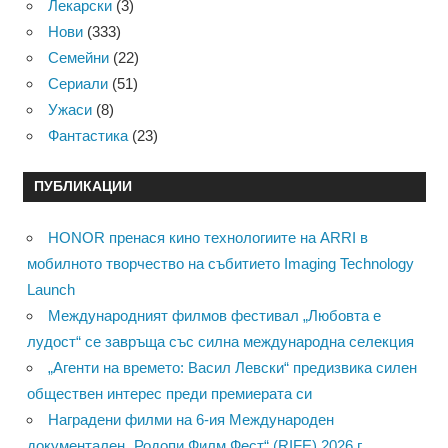
Лекарски
(3)
Нови
(333)
Семейни
(22)
Сериали
(51)
Ужаси
(8)
Фантастика
(23)
ПУБЛИКАЦИИ
HONOR пренася кино технологиите на ARRI в
мобилното творчество на събитието Imaging Technology
Launch
Международният филмов фестивал „Любовта е
лудост“ се завръща със силна международна селекция
„Агенти на времето: Васил Левски“ предизвика силен
обществен интерес преди премиерата си
Наградени филми на 6-ия Международен
документален „Родопи Филм Фест“ (RIFE) 2026 г.