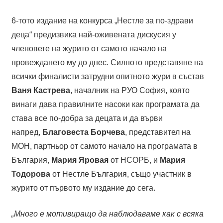
6-тото издание на конкурса „Нестле за по-здрави
деца“ предизвика най-оживената дискусия у
членовете на журито от самото начало на
провеждането му до днес. Силното представяне на
всички финалисти затрудни опитното жури в състав
Ваня Кастрева
, началник на РУО София, която
винаги дава правилните насоки как програмата да
става все по-добра за децата и да върви
напред,
Благовеста Борчева
, представител на
МОН, партньор от самото начало на програмата в
България,
Мария Яровая
от НСОРБ, и
Мария
Тодорова
от Нестле България, също участник в
журито от първото му издание до сега.
„Много е мотивиращо да наблюдаваме как с всяка