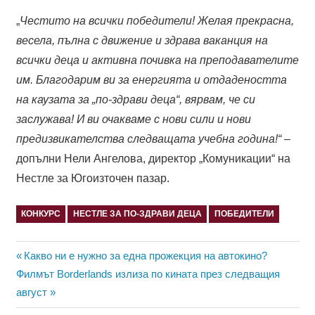
„
Честито на всички победители! Желая прекрасна,
весела, пълна с движение и здрава ваканция на
всички деца и активна почивка на преподавателите
им. Благодарим ви за енергията и отдадеността
на каузата за „по-здрави деца“, вярвам, че си
заслужава! И ви очакваме с нови сили и нови
предизвикателства следващата учебна година!“ –
допълни Нели Ангелова, директор „Комуникации“ на
Нестле за Югоизточен пазар.
КОНКУРС
НЕСТЛЕ ЗА ПО-ЗДРАВИ ДЕЦА
ПОБЕДИТЕЛИ
Навигация
Previous
Какво ни е нужно за една прожекция на автокино?
Next
Post:
Филмът Borderlands излиза по кината през следващия
Post:
август