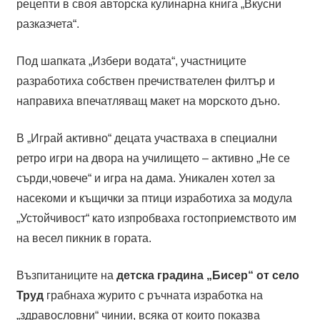
рецепти в своя авторска кулинарна книга „Вкусни
разказчета“.
Под шапката „Избери водата“, участниците
разработиха собствен пречиствателен филтър и
направиха впечатляващ макет на морското дъно.
В „Играй активно“ децата участваха в специални
ретро игри на двора на училището – активно „Не се
сърди,човече“ и игра на дама. Уникален хотел за
насекоми и къщички за птици изработиха за модула
„Устойчивост“ като изпробваха гостоприемството им
на весел пикник в гората.
Възпитаниците на
детска градина „Бисер“ от село
Труд
грабнаха журито с ръчната изработка на
„здравословни“ чинии, всяка от които показва