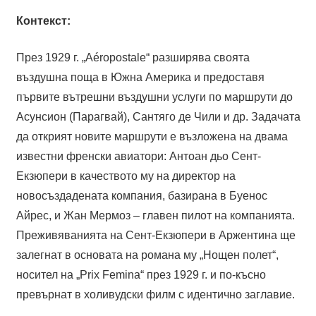
Контекст:
През 1929 г. „Aéropostale“ разширява своята
въздушна поща в Южна Америка и предоставя
първите вътрешни въздушни услуги по маршрути до
Асунсион (Парагвай), Сантяго де Чили и др. Задачата
да открият новите маршрути е възложена на двама
известни френски авиатори: Антоан дьо Сент-
Екзюпери в качеството му на директор на
новосъздадената компания, базирана в Буенос
Айрес, и Жан Мермоз – главен пилот на компанията.
Преживяванията на Сент-Екзюпери в Аржентина ще
залегнат в основата на романа му „Нощен полет“,
носител на „Prix Femina“ през 1929 г. и по-късно
превърнат в холивудски филм с идентично заглавие.