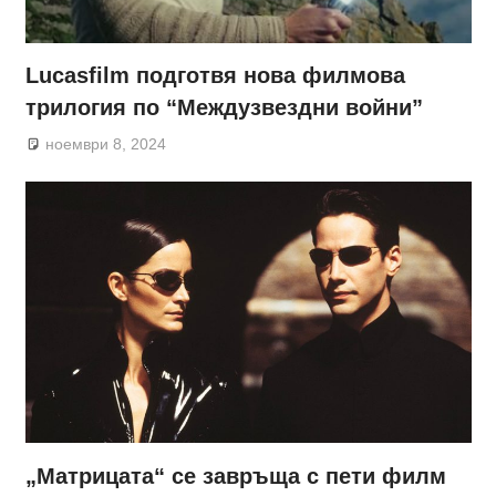
Lucasfilm подготвя нова филмова
трилогия по “Междузвездни войни”
ноември 8, 2024
„Матрицата“ се завръща с пети филм