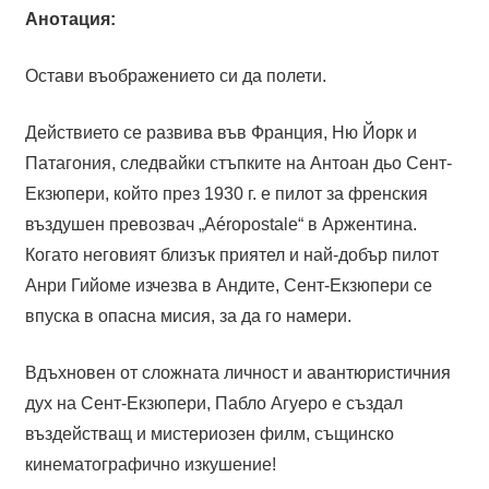
Анотация:
Остави въображението си да полети.
Действието се развива във Франция, Ню Йорк и
Патагония, следвайки стъпките на Антоан дьо Сент-
Екзюпери, който през 1930 г. е пилот за френския
въздушен превозвач „Aéropostale“ в Аржентина.
Когато неговият близък приятел и най-добър пилот
Анри Гийоме изчезва в Андите, Сент-Екзюпери се
впуска в опасна мисия, за да го намери.
Вдъхновен от сложната личност и авантюристичния
дух на Сент-Екзюпери, Пабло Агуеро е създал
въздействащ и мистериозен филм, същинско
кинематографично изкушение!