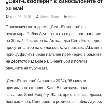
„Сент-Екзюпери“ в киносалоните от
30 май
май 26, 2025
Movie Team
Нови
Приключенската драма „Сент-Екзюпери“ на
режисьора Пабло Агуеро тръгва в разпространение
на 30 май. Посветен на Антоан дьо Сент-Екзюпери,
прочутия автор на философската приказка „Малкият
принц“, филмът беше излъчен премиерно в рамките
на десетото издание на Синелибри и получи
овациите на публиката.
„Сент-Екзюпери“ (Франция 2024), 98 минути,
оригинално заглавие: Saint-Ex; международно
заглавие: Saint-Exupéry. Жанр: приключенска драма,
биографичен; Сценарист и режисьор: Пабло Агуеро.