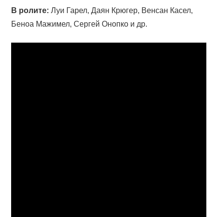
В ролите:
Луи Гарел, Даян Крюгер, Венсан Касел,
Беноа Мажимел, Сергей Онопко и др.