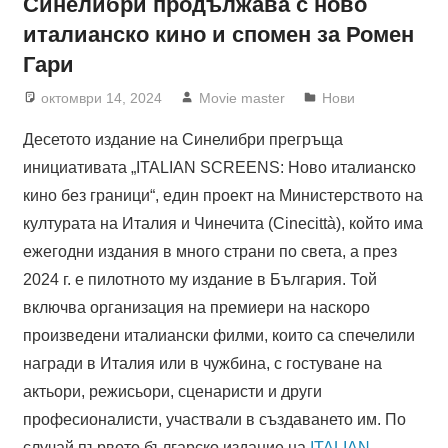
Синелибри продължава с ново
италианско кино и спомен за Ромен
Гари
октомври 14, 2024
Movie master
Нови
Десетото издание на Синелибри прегръща
инициативата „ITALIAN SCREENS: Ново италианско
кино без граници“, един проект на Министерството на
културата на Италия и Чинечита (Cinecittà), който има
ежегодни издания в много страни по света, а през
2024 г. е пилотното му издание в България. Той
включва организация на премиери на наскоро
произведени италиански филми, които са спечелили
награди в Италия или в чужбина, с гостуване на
актьори, режисьори, сценаристи и други
професионалисти, участвали в създаването им. По
случай първото българско издание на
ITALIAN