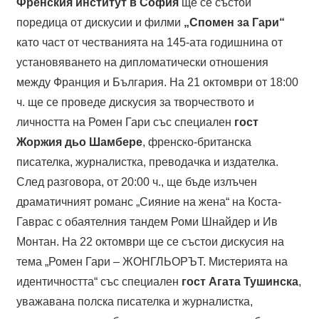
Френския институт в София
ще се състои
поредица от дискусии и филми
„Спомен за Гари“
като част от честванията на 145-ата годишнина от
установяването на дипломатически отношения
между Франция и България. На 21 октомври от 18:00
ч. ще се проведе дискусия за творчеството и
личността на Ромен Гари със специален
гост
Жоржия дьо Шамбере
, френско-британска
писателка, журналистка, преводачка и издателка.
След разговора, от 20:00 ч., ще бъде излъчен
драматичният романс „Сияние на жена“ на Коста-
Гаврас с обаятелния тандем Роми Шнайдер и Ив
Монтан. На 22 октомври ще се състои дискусия на
тема „Ромен Гари – ЖОНГЛЬОРЪТ. Мистерията на
идентичността“ със специален
гост Агата Тушинска
,
уважавана полска писателка и журналистка,