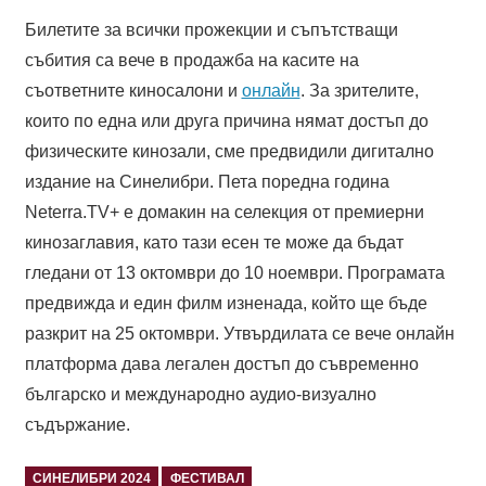
Билетите за всички прожекции и съпътстващи
събития са вече в продажба на касите на
съответните киносалони и
онлайн
. За зрителите,
които по една или друга причина нямат достъп до
физическите кинозали, сме предвидили дигитално
издание на Синелибри. Пета поредна година
Neterra.TV+ е домакин на селекция от премиерни
кинозаглавия, като тази есен те може да бъдат
гледани от 13 октомври до 10 ноември. Програмата
предвижда и един филм изненада, който ще бъде
разкрит на 25 октомври. Утвърдилата се вече онлайн
платформа дава легален достъп до съвременно
българско и международно аудио-визуално
съдържание.
СИНЕЛИБРИ 2024
ФЕСТИВАЛ