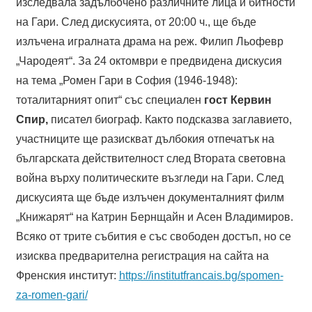
изследвала задълбочено различните лица и битности
на Гари. След дискусията, от 20:00 ч., ще бъде
излъчена игралната драма на реж. Филип Льофевр
„Чародеят“. За 24 октомври е предвидена дискусия
на тема „Ромен Гари в София (1946-1948):
тоталитарният опит“ със специален
гост Кервин
Спир,
писател биограф. Както подсказва заглавието,
участниците ще разискват дълбокия отпечатък на
българската действителност след Втората световна
война върху политическите възгледи на Гари. След
дискусията ще бъде излъчен документалният филм
„Книжарят“ на Катрин Бернщайн и Асен Владимиров.
Всяко от трите събития е със свободен достъп, но се
изисква предварителна регистрация на сайта на
Френския институт:
https://institutfrancais.bg/spomen-
za-romen-gari/