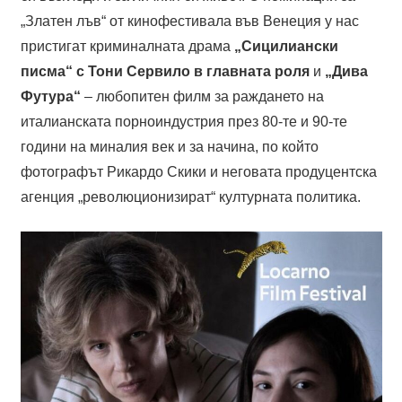
„Златен лъв“ от кинофестивала във Венеция у нас
пристигат криминалната драма
„Сицилиански
писма“ с Тони Сервило в главната роля
и
„Дива
Футура“
– любопитен филм за раждането на
италианската порноиндустрия през 80-те и 90-те
години на миналия век и за начина, по който
фотографът Рикардо Скики и неговата продуцентска
агенция „революционизират“ културната политика.