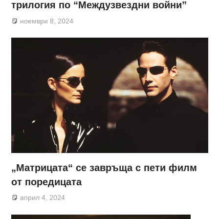
трилогия по “Междузвездни войни”
ноември 8, 2024
„Матрицата“ се завръща с пети филм
от поредицата
април 4, 2024