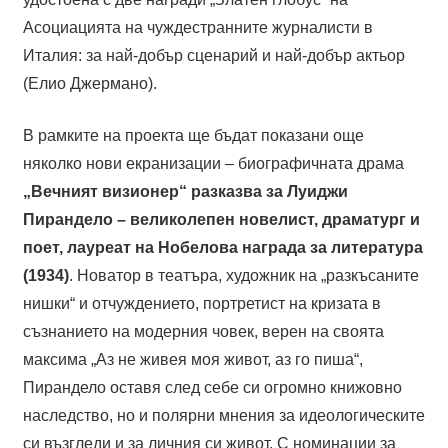
Асоциацията на чуждестранните журналисти в
Италия: за най-добър сценарий и най-добър актьор
(Елио Джермано).
В рамките на проекта ще бъдат показани още
няколко нови екранизации – биографичната драма
„Вечният визионер“ разказва за Луиджи
Пирандело – великолепен новелист, драматург и
поет, лауреат на Нобелова награда за литература
(1934)
. Новатор в театъра, художник на „разкъсаните
нишки“ и отчуждението, портретист на кризата в
съзнанието на модерния човек, верен на своята
максима „Аз не живея моя живот, аз го пиша“,
Пирандело оставя след себе си огромно книжовно
наследство, но и полярни мнения за идеологическите
си възгледи и за личния си живот. С номинации за