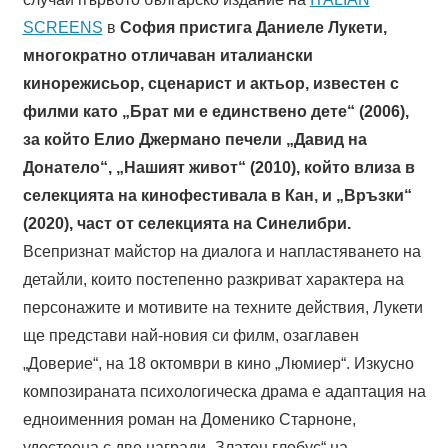
SCREENS
в
София пристига Даниеле Лукети,
многократно отличаван италиански
кинорежисьор, сценарист и актьор, известен с
филми като „Брат ми е единствено дете“ (2006),
за който Елио Джермано печели „Давид на
Донатело“, „Нашият живот“ (2010), който влиза в
селекцията на кинофестивала в Кан, и „Връзки“
(2020), част от селекцията на Синелибри.
Всепризнат майстор на диалога и напластяването на
детайли, които постепенно разкриват характера на
персонажите и мотивите на техните действия, Лукети
ще представи най-новия си филм, озаглавен
„Доверие“, на 18 октомври в кино „Люмиер“. Изкусно
композираната психологическа драма е адаптация на
едноименния роман на Доменико Старноне,
удостоена с две награди „Златен глобус“ на