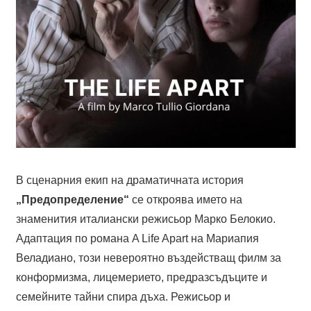
В сценарния екип на драматичната история
„Предопределение“
се откроява името на
знаменития италиански режисьор Марко Белокио.
Адаптация по романа A Life Apart на Мариапия
Веладиано, този невероятно въздействащ филм за
конформизма, лицемерието, предразсъдъците и
семейните тайни спира дъха. Режисьор и