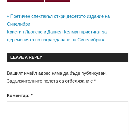
Навигация
Previous
Поетичен спектакъл откри десетото издание на
Post:
Синелибри
Next
Кристин Льоненс и Даниел Келман пристигат за
Post:
церемонията по награждаване на Синелибри
LEAVE A REPLY
Вашият имейл адрес няма да бъде публикуван.
Задължителните полета са отбелязани с
*
Коментар:
*