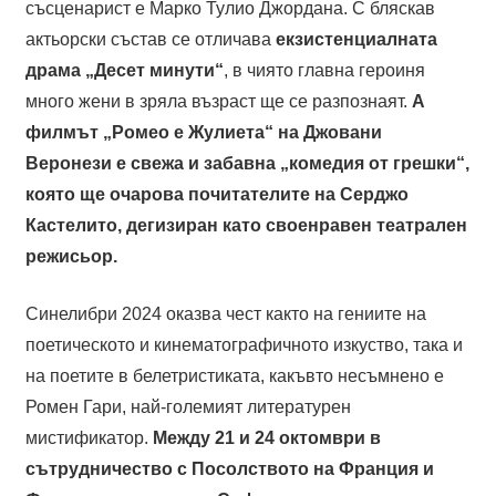
съсценарист е Марко Тулио Джордана. С бляскав
актьорски състав се отличава
екзистенциалната
драма „Десет минути“
, в чиято главна героиня
много жени в зряла възраст ще се разпознаят.
А
филмът „Ромео е Жулиета“ на Джовани
Веронези е свежа и забавна „комедия от грешки“,
която ще очарова почитателите на Серджо
Кастелито, дегизиран като своенравен театрален
режисьор.
Синелибри 2024 оказва чест както на гениите на
поетическото и кинематографичното изкуство, така и
на поетите в белетристиката, какъвто несъмнено е
Ромен Гари, най-големият литературен
мистификатор.
Между 21 и 24 октомври в
сътрудничество с Посолството на Франция и