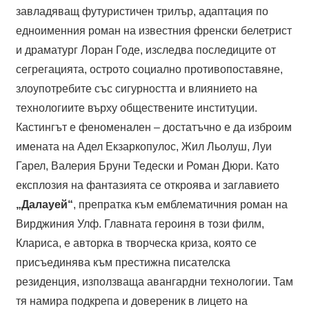
завладяващ футуристичен трилър, адаптация по
едноименния роман на известния френски белетрист
и драматург Лоран Годе, изследва последиците от
сегрегацията, острото социално противопоставяне,
злоупотребите със сигурността и влиянието на
технологиите върху обществените институции.
Кастингът е феноменален – достатъчно е да изброим
имената на Адел Екзаркопулос, Жил Льолуш, Луи
Гарел, Валерия Бруни Тедески и Роман Дюри. Като
експлозия на фантазията се откроява и заглавието
„Далауей“
, препратка към емблематичния роман на
Вирджиния Улф. Главната героиня в този филм,
Клариса, е авторка в творческа криза, която се
присъединява към престижна писателска
резиденция, използваща авангардни технологии. Там
тя намира подкрепа и довереник в лицето на