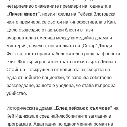
нетърпеливо очакваните премиери на годината е
„Личен живот“
, новият филм на Ребека Злотовски,
чиято премиера се състоя на кинофестивала в Кан.
Цяло съзвездие от актьори блести в тази
очарователна смесица между комедийна драма и
мистерия, начело с носителката на „Оскар“ Джоди
Фостър, която прави забележителна роля на френски
език. Фостър играе известната психиатърка Лилиан
Стайнър – съкрушена от новината за смъртта на
една от нейните пациентки, тя започва собствено
разследване, защото е убедена, че става въпрос за
убийство.
Историческата драма
„Блед пейзаж с хълмове“
на
Кей Ишикава е сред най-любопитните заглавия в
програмата. Адаптация по едноименния роман на