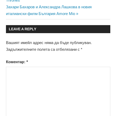
Thrones
Next
Захари Бахаров и Александра Лашкова в новия
Post:
италиански филм България Amore Mio
LEAVE A REPLY
Вашият имейл адрес няма да бъде публикуван.
Задължителните полета са отбелязани с
*
Коментар:
*