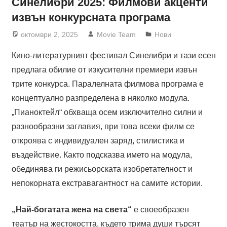
Синелибри 2025: Филмови акценти
извън конкурсната програма
октомври 2, 2025
Movie Team
Нови
Кино-литературният фестивал Синелибри и тази есен
предлага обилие от изкусителни премиери извън
трите конкурса. Паралелната филмова програма е
концептуално разпределена в няколко модула.
„Пианоктейл“ обхваща осем изключително силни и
разнообразни заглавия, при това всеки филм се
откроява с индивидуален заряд, стилистика и
въздействие. Както подсказва името на модула,
обединява ги режисьорската изобретателност и
непокорната екстравагантност на самите истории.
„Най-богатата жена на света“
е своеобразен
театър на жестокостта, където трима души търсят