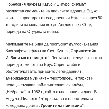
Нобеловия лауреат Казуо Ишигуро, филмът
разлиства спомените на японската вдовица Ецуко,
които се простират от следвоенния Нагасаки през 50-
те години на миналия век до Англия през 80-те,
периода на Студената война.
Меломаните не бива да пропускат дългоочаквания
биографичен филм на Скот Купър
„Спрингстийн:
Избави ме от нищото“
. Лентата проследява знаков
период от живота на Брус Спрингстийн и
обстоятелствата, при които легендарният
американски музикант – текстописец, китарист и
певец – създава най-влиятелния си албум,
„Небраска“ от 1982 г., който жъне овации и днес. В
модула „Пианоктейл“ присъства и пленителната
комедийна драма
„Уроците на пингвина“
,