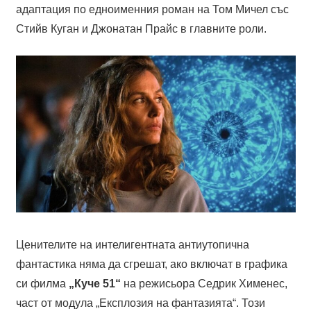
адаптация по едноименния роман на Том Мичел със
Стийв Куган и Джонатан Прайс в главните роли.
Ценителите на интелигентната антиутопична
фантастика няма да сгрешат, ако включат в графика
си филма
„Куче 51“
на режисьора Седрик Хименес,
част от модула „Експлозия на фантазията“. Този