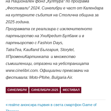
на Национален фонд „Култура“ по програма
„Фестивали“ 2024. Синелибри е част от Календара
на културните събития на Столична община за
2025 година.
Програмата се реализира с изключителното
партньорство на УниКредит Булбанк и в
партньорство с Fashion Days,
TatraTea, Kaufland България, Storytel,
#ПромениКартинката и множество
съмишленици, отразени на уебстраницата
www.cinelibri.com. Официални превозвачи на
фестивала: Moto-Pfohe, Bulgaria Air.
СИНЕЛИБРИ
СИНЕЛИБРИ 2025
ФЕСТИВАЛ
Навигация
Previous
realme анонсира първия в света смартфон Game of
Post: