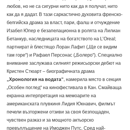
любов, но не са сигурни нито как да я получат, нито
как да я дадат. В тази саркастично духовита френско-
белгийска драма за власт, пари, фалш и отчуждение
Изабел Юпер е безапелационна в ролята на Лилиан
Бетанкур, наследницата на богатството на L’Oreal;
партнират ѝ блестящо Лоран Лафит („Ще се видим
там горе“) и Рафаел Персонас („Болеро“). Специално
внимание заслужава силният режисьорски дебют на
Кристен Стюарт – биографичната драма
„Хронология на водата“
, намерила място в секция
„Особен поглед“ на кинофестивала в Кан. Смайваща
екранна интерпретация на мемоарите на
американската плувкиня Лидия Юкнавич, филмът
печели възторжени отзиви за своя безпощаден,
чувствен разказ и за мощното актьорско
превъплъщение на Имоджен Путс. Сред най-