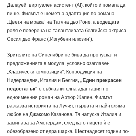
Далауей, виртуален асистент (AI), който ѝ помага да
пише. Филмът е шеметна адаптация по романа
„Цветя на мрака“ на Татяна дьо Роне, а водещата
роля е поверена на талантливата белгийска актриса
Сесил дьо Франс („Изгубени илюзии“).
Зрителите на Синелибри не бива да пропускат и
предложенията в модула, условно озаглавен
„Класически композиции“. Копродукция на
Нидерландия, Италия и Белгия,
„Един прекрасен
недостатък“
е съблазнителна адаптация по
едноименния роман на Артюр Жапен. Филмът
разказва историята на Лучия, първата и най-голяма
любов на Джакомо Казанова. Тя напуска Италия и
заминава за Амстердам, след като лицето ѝ е
обезобразено от едра шарка. Шестнадесет години по-