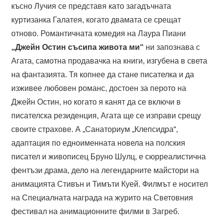
късно Лучия се представя като загадъчната
куртизанка Галатея, когато двамата се срещат
отново. Романтичната комедия на Лаура Пиани
„Джейн Остин съсипа живота ми“
ни запознава с
Агата, самотна продавачка на книги, изгубена в света
на фантазията. Тя копнее да стане писателка и да
изживее любовен романс, достоен за перото на
Джейн Остин, но когато я канят да се включи в
писателска резиденция, Агата ще се изправи срещу
своите страхове. А „Санаториум „Клепсидра“,
адаптация по едноименната новела на полския
писател и живописец Бруно Шулц, е сюрреалистична
фентъзи драма, дело на легендарните майстори на
анимацията Стивън и Тимъти Куей. Филмът е носител
на Специалната награда на журито на Световния
фестивал на анимационните филми в Загреб.