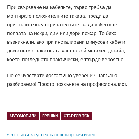
При свързване на кабелите, първо трябва да
монтирате положителните такива, преди да
пристъпите към отрицателните, за да избегнете
появата на искри, дим или дори пожар. Те биха
възникнали, ако при инсталирани минусови кабели
докоснете с плюсовата част някой метален детайл,
което, погледнато практически, е твърде вероятно.
Не се чувствате достатъчно уверени? Напълно
разбираемо! Просто позвънете на професионалист.
АВТОМОБИЛИ
ГРЕШКИ
СТАРТОВ ТОК
Навигация
Previous
5 стъпки за успех на шофьорския изпит