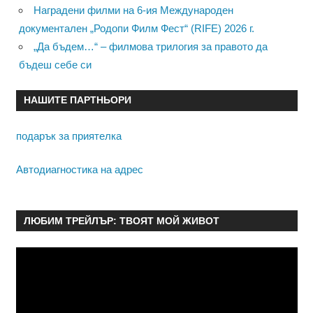
Наградени филми на 6-ия Международен
документален „Родопи Филм Фест“ (RIFE) 2026 г.
„Да бъдем…“ – филмова трилогия за правото да
бъдеш себе си
НАШИТЕ ПАРТНЬОРИ
подарък за приятелка
Автодиагностика на адрес
ЛЮБИМ ТРЕЙЛЪР: ТВОЯТ МОЙ ЖИВОТ
Видео