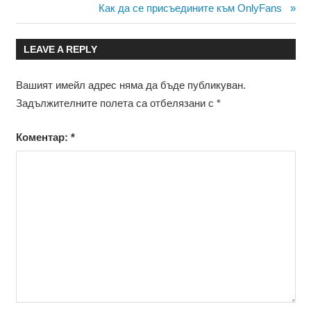
Post:
Next
Как да се присъедините към OnlyFans
Post:
LEAVE A REPLY
Вашият имейл адрес няма да бъде публикуван.
Задължителните полета са отбелязани с
*
Коментар:
*