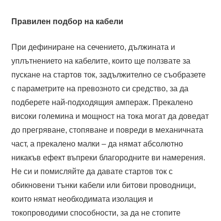
Правилен подбор на кабели
При дефиниране на сечението, дължината и
уплътнението на кабелите, които ще ползвате за
пускане на стартов ток, задължително се съобразете
с параметрите на превозното си средство, за да
подберете най-подходящия ампераж. Прекалено
високи големина и мощност на тока могат да доведат
до прегряване, стопяване и повреди в механичната
част, а прекалено малки – да нямат абсолютно
никакъв ефект въпреки благородните ви намерения.
Не си и помисляйте да давате стартов ток с
обикновени тънки кабели или битови проводници,
които нямат необходимата изолация и
токопроводими способности, за да не стопите